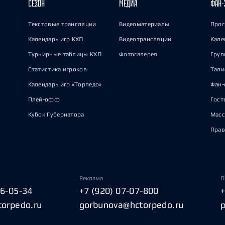
СЕЗОН
МЕДИА
ФАН-
Текстовые трансляции
Видеоматериалы
Прог
Календарь игр КХЛ
Видеотрансляции
Кале
Турнирные таблицы КХЛ
Фотогалерея
Груп
Статистика игроков
Тал
Календарь игр «Торпедо»
Фан-
Плей-офф
Гост
Кубок Губернатора
Масс
Прав
Реклама
П
06-05-34
+7 (920) 07-07-800
torpedo.ru
gorbunova@hctorpedo.ru