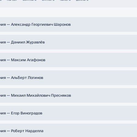
Амур
Барыс
Салават Юлаев
ния — Александр Георгиевич Шаронов
Сибирь
ния — Даниил Журавлёв
ния — Максим Агафонов
ния — Альберт Логинов
ния — Михаил Михайлович Пресняков
ния — Егор Виноградов
ния — Роберт Нарделла