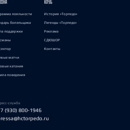
ЗОНА
КЛУБ
рамма лояльности
История «Торпедо»
ндарь болельщика
Легенды «Торпедо»
па поддержки
Реклама
исманы
СДЮШОР
сектор
Контакты
евые матчи
овые катания
ила поведения
ресс-служба
+7 (930) 800-1946
pressa@hctorpedo.ru