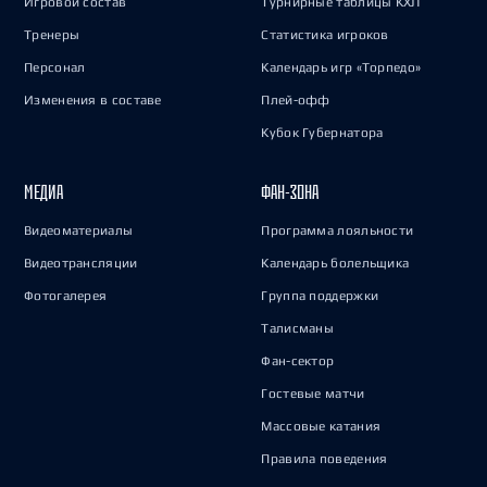
Игровой состав
Турнирные таблицы КХЛ
Тренеры
Статистика игроков
Персонал
Календарь игр «Торпедо»
Изменения в составе
Плей-офф
Кубок Губернатора
МЕДИА
ФАН-ЗОНА
Видеоматериалы
Программа лояльности
Видеотрансляции
Календарь болельщика
Фотогалерея
Группа поддержки
Талисманы
Фан-сектор
Гостевые матчи
Массовые катания
Правила поведения