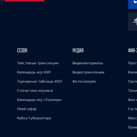
СЕЗОН
МЕДИА
ФАН-
Текстовые трансляции
Видеоматериалы
Прог
Календарь игр КХЛ
Видеотрансляции
Кале
Турнирные таблицы КХЛ
Фотогалерея
Груп
Статистика игроков
Тал
Календарь игр «Торпедо»
Фан-
Плей-офф
Гост
Кубок Губернатора
Масс
Прав