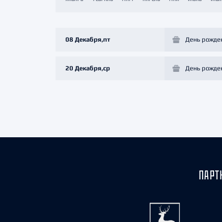
Локомотив
Северсталь
ЦСКА
08 Декабря,пт
День рожде
Шанхайские Драконы
20 Декабря,ср
День рожде
ПАРТ