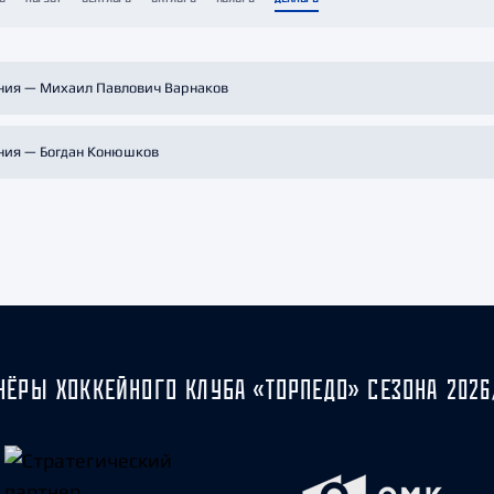
Амур
Барыс
Салават Юлаев
ния — Михаил Павлович Варнаков
Сибирь
ния — Богдан Конюшков
НЁРЫ ХОККЕЙНОГО КЛУБА «ТОРПЕДО» СЕЗОНА 2026