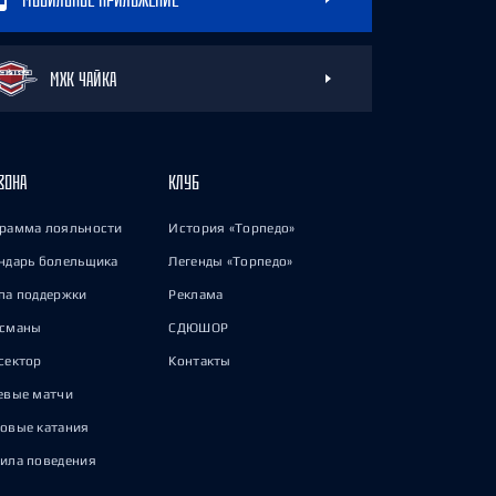
МХК ЧАЙКА
ЗОНА
КЛУБ
рамма лояльности
История «Торпедо»
ндарь болельщика
Легенды «Торпедо»
па поддержки
Реклама
исманы
СДЮШОР
сектор
Контакты
евые матчи
овые катания
ила поведения