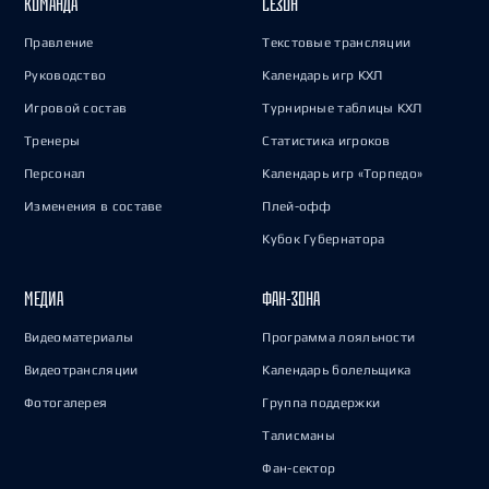
КОМАНДА
СЕЗОН
Правление
Текстовые трансляции
Руководство
Календарь игр КХЛ
Игровой состав
Турнирные таблицы КХЛ
Тренеры
Статистика игроков
Персонал
Календарь игр «Торпедо»
Изменения в составе
Плей-офф
Кубок Губернатора
МЕДИА
ФАН-ЗОНА
Видеоматериалы
Программа лояльности
Видеотрансляции
Календарь болельщика
Фотогалерея
Группа поддержки
Талисманы
Фан-сектор