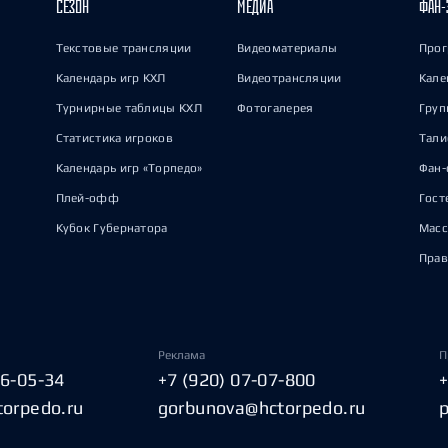
СЕЗОН
МЕДИА
ФАН-
Текстовые трансляции
Видеоматериалы
Прог
Календарь игр КХЛ
Видеотрансляции
Кале
Турнирные таблицы КХЛ
Фотогалерея
Груп
Статистика игроков
Тал
Календарь игр «Торпедо»
Фан-
Плей-офф
Гост
Кубок Губернатора
Масс
Прав
Реклама
П
06-05-34
+7 (920) 07-07-800
torpedo.ru
gorbunova@hctorpedo.ru