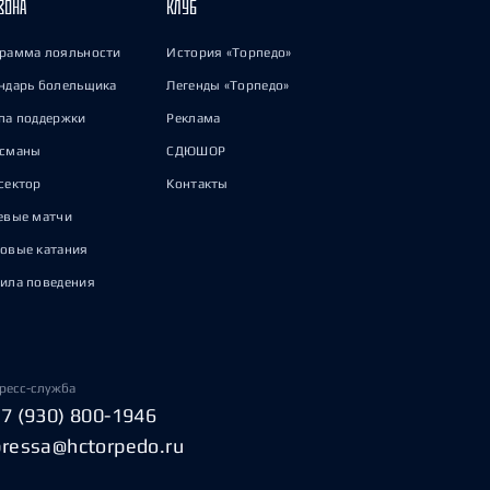
ЗОНА
КЛУБ
рамма лояльности
История «Торпедо»
ндарь болельщика
Легенды «Торпедо»
па поддержки
Реклама
исманы
СДЮШОР
сектор
Контакты
евые матчи
овые катания
ила поведения
ресс-служба
+7 (930) 800-1946
pressa@hctorpedo.ru