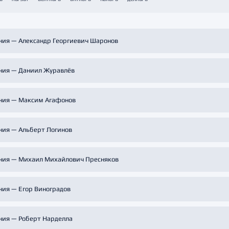
Амур
Барыс
Салават Юлаев
ния — Александр Георгиевич Шаронов
Сибирь
ния — Даниил Журавлёв
ния — Максим Агафонов
ния — Альберт Логинов
ния — Михаил Михайлович Пресняков
ния — Егор Виноградов
ния — Роберт Нарделла