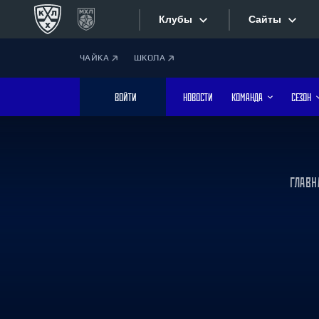
Клубы
Сайты
ЧАЙКА
ШКОЛА
Конференция «Запад»
Сайты
ВОЙТИ
НОВОСТИ
КОМАНДА
СЕЗОН
Дивизион Боброва
Лада
Видеотран
СКА
Хайлайты
Спартак
ГЛАВН
Торпедо
Текстовые
ХК Сочи
Интернет-
Дивизион Тарасова
Фотобанк
Динамо Мн
Динамо М
Приложе