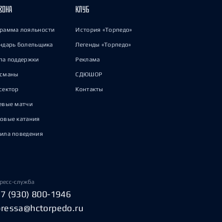
ЗОНА
КЛУБ
рамма лояльности
История «Торпедо»
ндарь болельщика
Легенды «Торпедо»
па поддержки
Реклама
исманы
СДЮШОР
сектор
Контакты
евые матчи
овые катания
ила поведения
ресс-служба
+7 (930) 800-1946
pressa@hctorpedo.ru