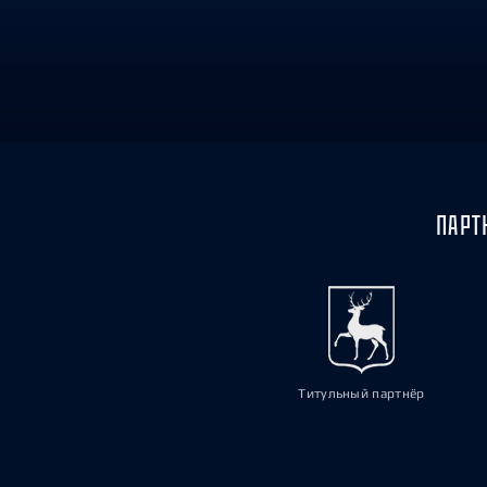
Локомотив
Северсталь
ЦСКА
Шанхайские Драконы
ПАРТ
Титульный партнёр