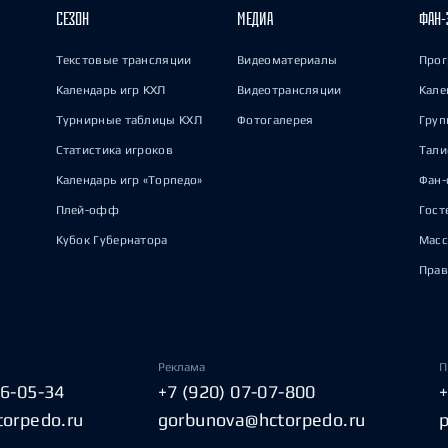
СЕЗОН
МЕДИА
ФАН-
Текстовые трансляции
Видеоматериалы
Прог
Календарь игр КХЛ
Видеотрансляции
Кале
Турнирные таблицы КХЛ
Фотогалерея
Груп
Статистика игроков
Тал
Календарь игр «Торпедо»
Фан-
Плей-офф
Гост
Кубок Губернатора
Масс
Прав
Реклама
П
06-05-34
+7 (920) 07-07-800
torpedo.ru
gorbunova@hctorpedo.ru