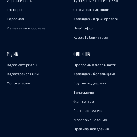
Игровой состав
Турнирные таблицы КХЛ
Тренеры
Статистика игроков
Персонал
Календарь игр «Торпедо»
Изменения в составе
Плей-офф
Кубок Губернатора
МЕДИА
ФАН-ЗОНА
Видеоматериалы
Программа лояльности
Видеотрансляции
Календарь болельщика
Фотогалерея
Группа поддержки
Талисманы
Фан-сектор
Гостевые матчи
Массовые катания
Правила поведения