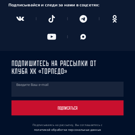
Подписывайся и следи за нами в соцсетях:
ПОДПИШИТЕСЬ НА РАССЫЛКИ ОТ
КЛУБА ХК «ТОРПЕДО»
Введите Ваш e-mail
ПОДПИСАТЬСЯ
Подписываясь на рассылку, Вы соглашаетесь
с
политикой обработки персональных данных