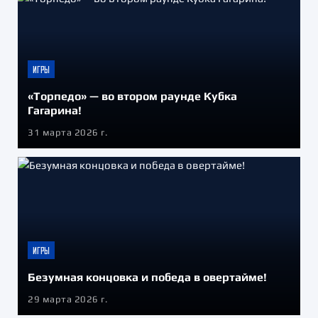
ИГРЫ
«Торпедо» — во втором раунде Кубка
Гагарина!
31 марта 2026 г.
ИГРЫ
Безумная концовка и победа в овертайме!
29 марта 2026 г.