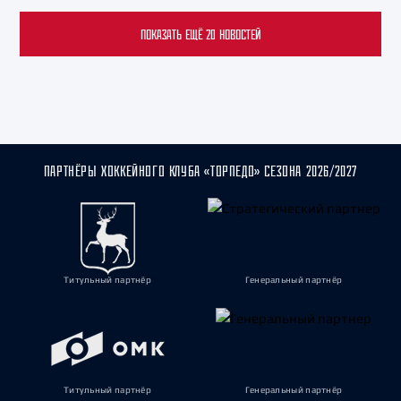
ПОКАЗАТЬ ЕЩЁ 20 НОВОСТЕЙ
ПАРТНЁРЫ ХОККЕЙНОГО КЛУБА «ТОРПЕДО» СЕЗОНА 2026/2027
Титульный партнёр
Генеральный партнёр
Титульный партнёр
Генеральный партнёр