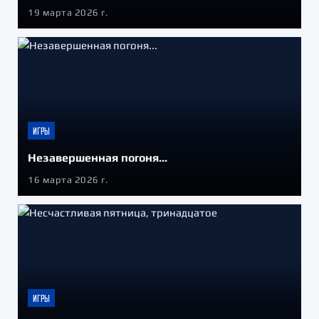
19 марта 2026 г.
ИГРЫ
Незавершенная погоня...
16 марта 2026 г.
ИГРЫ