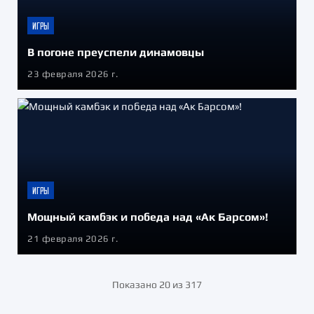
ИГРЫ
В погоне преуспели динамовцы
23 февраля 2026 г.
ИГРЫ
Мощный камбэк и победа над «Ак Барсом»!
21 февраля 2026 г.
Показано 20 из 317