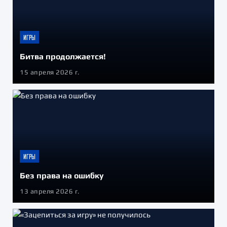
ИГРЫ
Битва продолжается!
15 апреля 2026 г.
ИГРЫ
Без права на ошибку
13 апреля 2026 г.