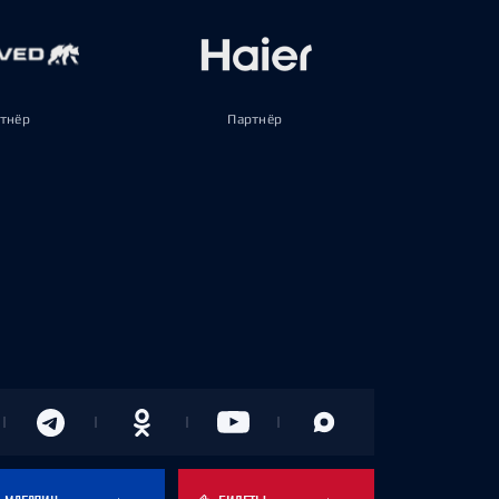
тнёр
Партнёр