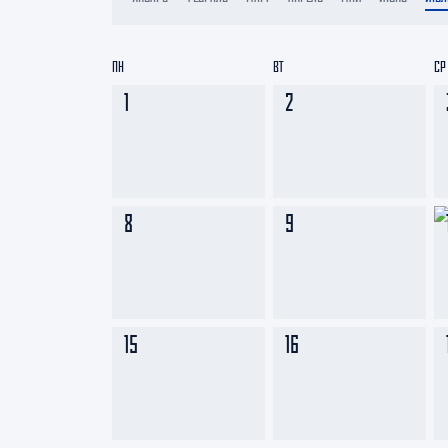
Локомотив
Северсталь
ПН
ВТ
СР
ЦСКА
1
2
Шанхайские Драконы
8
9
15
16