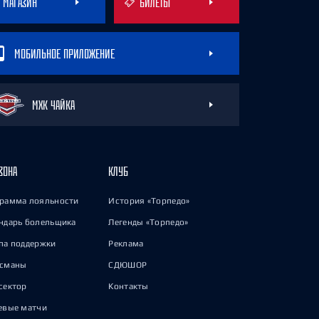
МАГАЗИН
БИЛЕТЫ
МОБИЛЬНОЕ ПРИЛОЖЕНИЕ
МХК ЧАЙКА
ЗОНА
КЛУБ
рамма лояльности
История «Торпедо»
ндарь болельщика
Легенды «Торпедо»
па поддержки
Реклама
исманы
СДЮШОР
сектор
Контакты
евые матчи