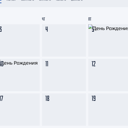
Амур
Барыс
ЧТ
ПТ
Салават Юлаев
3
4
5
Сибирь
10
11
12
17
18
19