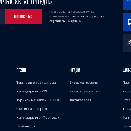
ЛУБА ХК «ТОРПЕДО»
Подписываясь на рассылку, Вы
ПОДПИСАТЬСЯ
соглашаетесь
с
политикой обработки
персональных данных
СЕЗОН
МЕДИА
ФАН-
Текстовые трансляции
Видеоматериалы
Прог
Календарь игр КХЛ
Видеотрансляции
Кале
Турнирные таблицы КХЛ
Фотогалерея
Груп
Статистика игроков
Тал
Календарь игр «Торпедо»
Фан-
Плей-офф
Гост