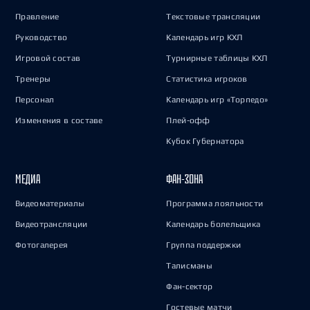
Правление
Текстовые трансляции
Руководство
Календарь игр КХЛ
Игровой состав
Турнирные таблицы КХЛ
Тренеры
Статистика игроков
Персонал
Календарь игр «Торпедо»
Изменения в составе
Плей-офф
Кубок Губернатора
МЕДИА
ФАН-ЗОНА
Видеоматериалы
Программа лояльности
Видеотрансляции
Календарь болельщика
Фотогалерея
Группа поддержки
Талисманы
Фан-сектор
Гостевые матчи