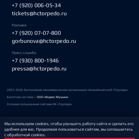
+7 (920) 006-05-34
tickets@hctorpedo.ru
Реклама
+7 (920) 07-07-800
gorbunova@hctorpedo.ru
Пресс-служба
+7 (930) 800-1946
pressa@hctorpedo.ru
2003-2026 Автономная некоммерческая организация «Хоккейный клуб «Торпедо»
Билетная система —
ООО «Яндекс Музыка»
Условия пользования сайтами ХК «Торпедо»
Мы используем cookies, чтобы улучшить работу сайта и сделать его
Политика обработки персональных данных
удобнее для вас. Продолжая пользоваться сайтом, вы соглашаетесь
с обработкой cookies.
Пользовательское соглашение