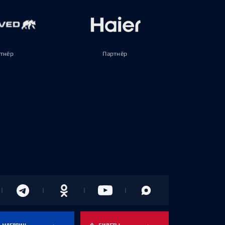
тнёр
Партнёр