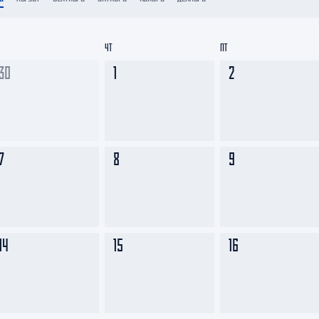
Амур
Барыс
ЧТ
ПТ
Салават Юлаев
30
1
2
Сибирь
7
8
9
14
15
16