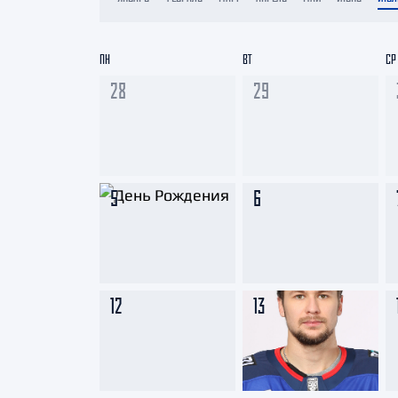
Локомотив
Северсталь
ПН
ВТ
СР
ЦСКА
28
29
Шанхайские Драконы
5
6
12
13