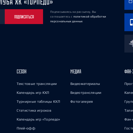
ЛУБА ХК «ТОРПЕДО»
Подписываясь на рассылку, Вы
ПОДПИСАТЬСЯ
соглашаетесь
с
политикой обработки
персональных данных
СЕЗОН
МЕДИА
ФАН-
Текстовые трансляции
Видеоматериалы
Прог
Календарь игр КХЛ
Видеотрансляции
Кале
Турнирные таблицы КХЛ
Фотогалерея
Груп
Статистика игроков
Тал
Календарь игр «Торпедо»
Фан-
Плей-офф
Гост