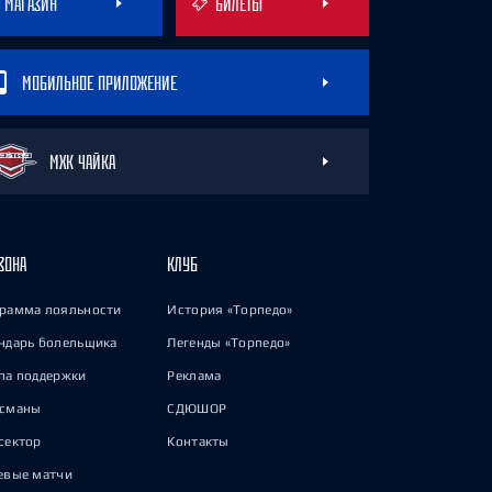
МАГАЗИН
БИЛЕТЫ
МОБИЛЬНОЕ ПРИЛОЖЕНИЕ
МХК ЧАЙКА
ЗОНА
КЛУБ
рамма лояльности
История «Торпедо»
ндарь болельщика
Легенды «Торпедо»
па поддержки
Реклама
исманы
СДЮШОР
сектор
Контакты
евые матчи