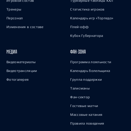
Игровой состав
Турнирные таблицы КХЛ
Тренеры
Статистика игроков
Персонал
Календарь игр «Торпедо»
Изменения в составе
Плей-офф
Кубок Губернатора
МЕДИА
ФАН-ЗОНА
Видеоматериалы
Программа лояльности
Видеотрансляции
Календарь болельщика
Фотогалерея
Группа поддержки
Талисманы
Фан-сектор
Гостевые матчи
Массовые катания
Правила поведения