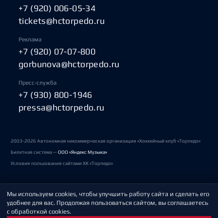
+7 (920) 006-05-34
tickets@hctorpedo.ru
Реклама
+7 (920) 07-07-800
gorbunova@hctorpedo.ru
Пресс-служба
+7 (930) 800-1946
pressa@hctorpedo.ru
2003-2026 Автономная некоммерческая организация «Хоккейный клуб «Торпедо»
Билетная система —
ООО «Яндекс Музыка»
Условия пользования сайтами ХК «Торпедо»
Мы используем cookies, чтобы улучшить работу сайта и сделать его
Политика обработки персональных данных
удобнее для вас. Продолжая пользоваться сайтом, вы соглашаетесь
с обработкой cookies.
Пользовательское соглашение