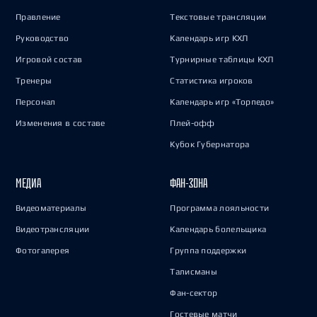
Правление
Текстовые трансляции
Руководство
Календарь игр КХЛ
Игровой состав
Турнирные таблицы КХЛ
Тренеры
Статистика игроков
Персонал
Календарь игр «Торпедо»
Изменения в составе
Плей-офф
Кубок Губернатора
МЕДИА
ФАН-ЗОНА
Видеоматериалы
Программа лояльности
Видеотрансляции
Календарь болельщика
Фотогалерея
Группа поддержки
Талисманы
Фан-сектор
Гостевые матчи