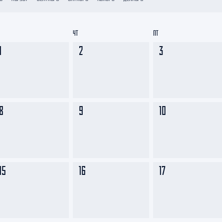
Амур
Барыс
ЧТ
ПТ
Салават Юлаев
1
2
3
Сибирь
8
9
10
15
16
17