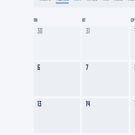
Локомотив
Северсталь
ПН
ВТ
СР
ЦСКА
30
31
Шанхайские Драконы
6
7
13
14