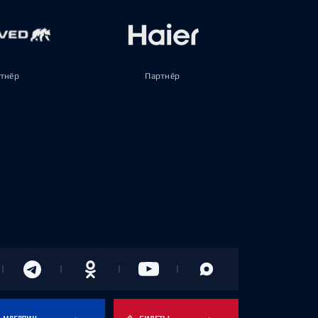
тнёр
Партнёр