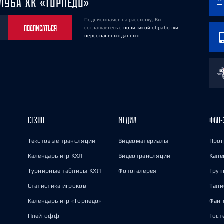
ЛУБА ХК «ТОРПЕДО»
Подписываясь на рассылку, Вы
ПОДПИСАТЬСЯ
соглашаетесь
с
политикой обработки
персональных данных
СЕЗОН
МЕДИА
ФАН-
Текстовые трансляции
Видеоматериалы
Прог
Календарь игр КХЛ
Видеотрансляции
Кале
Турнирные таблицы КХЛ
Фотогалерея
Груп
Статистика игроков
Тал
Календарь игр «Торпедо»
Фан-
Плей-офф
Гост