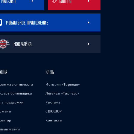
МАГАЗИН
БИЛЕТЫ
МОБИЛЬНОЕ ПРИЛОЖЕНИЕ
МХК ЧАЙКА
ЗОНА
КЛУБ
рамма лояльности
История «Торпедо»
ндарь болельщика
Легенды «Торпедо»
па поддержки
Реклама
исманы
СДЮШОР
сектор
Контакты
евые матчи