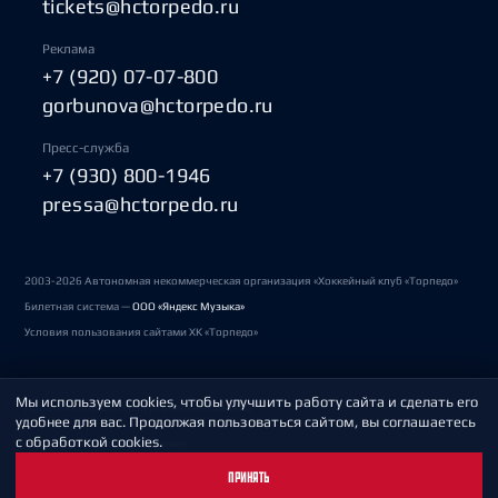
tickets@hctorpedo.ru
Реклама
+7 (920) 07-07-800
gorbunova@hctorpedo.ru
Пресс-служба
+7 (930) 800-1946
pressa@hctorpedo.ru
2003-2026 Автономная некоммерческая организация «Хоккейный клуб «Торпедо»
Билетная система —
ООО «Яндекс Музыка»
Условия пользования сайтами ХК «Торпедо»
Мы используем cookies, чтобы улучшить работу сайта и сделать его
Политика обработки персональных данных
удобнее для вас. Продолжая пользоваться сайтом, вы соглашаетесь
с обработкой cookies.
Пользовательское соглашение
ПРИНЯТЬ
Охрана труда