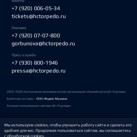
Билеты
+7 (920) 006-05-34
tickets@hctorpedo.ru
Реклама
+7 (920) 07-07-800
gorbunova@hctorpedo.ru
Пресс-служба
+7 (930) 800-1946
pressa@hctorpedo.ru
2003-2026 Автономная некоммерческая организация «Хоккейный клуб «Торпедо»
Билетная система —
ООО «Яндекс Музыка»
Условия пользования сайтами ХК «Торпедо»
Мы используем cookies, чтобы улучшить работу сайта и сделать его
Политика обработки персональных данных
удобнее для вас. Продолжая пользоваться сайтом, вы соглашаетесь
с обработкой cookies.
Пользовательское соглашение