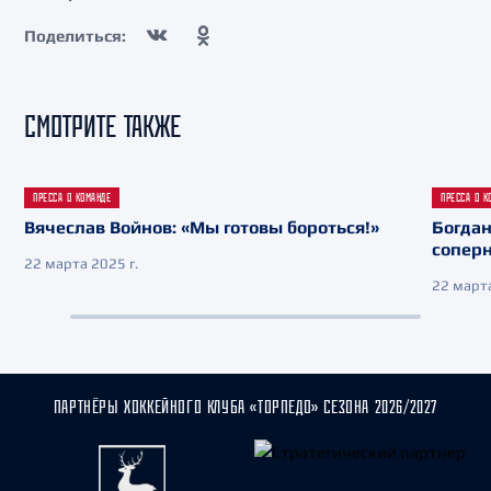
Поделиться:
СМОТРИТЕ ТАКЖЕ
ПРЕССА О КОМАНДЕ
ПРЕССА О К
Вячеслав Войнов: «Мы готовы бороться!»
Богдан
сопер
22 марта 2025 г.
22 марта
ПАРТНЁРЫ ХОККЕЙНОГО КЛУБА «ТОРПЕДО» СЕЗОНА 2026/2027