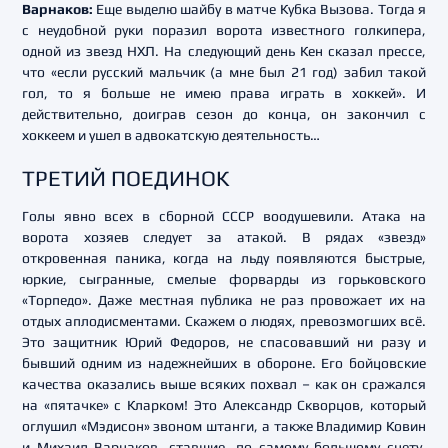
Варнаков:
Еще выделю шайбу в матче Кубка Вызова. Тогда я
с неудобной руки поразил ворота известного голкипера,
одной из звезд НХЛ. На следующий день Кен сказал прессе,
что «если русский мальчик (а мне был 21 год) забил такой
гол, то я больше не имею права играть в хоккей». И
действительно, доиграв сезон до конца, он закончил с
хоккеем и ушел в адвокатскую деятельность…
ТРЕТИЙ ПОЕДИНОК
Голы явно всех в сборной СССР воодушевили. Атака на
ворота хозяев следует за атакой. В рядах «звезд»
откровенная паника, когда на льду появляются быстрые,
юркие, сыгранные, смелые форварды из горьковского
«Торпедо». Даже местная публика не раз провожает их на
отдых аплодисментами. Скажем о людях, превозмогших всё.
Это защитник Юрий Федоров, не спасовавший ни разу и
бывший одним из надежнейших в обороне. Его бойцовские
качества оказались выше всяких похвал – как он сражался
на «пятачке» с Кларком! Это Александр Скворцов, который
оглушил «Мэдисон» звоном штанги, а также Владимир Ковин
и Михаил Варнаков, ставшие, по самому большому счету,