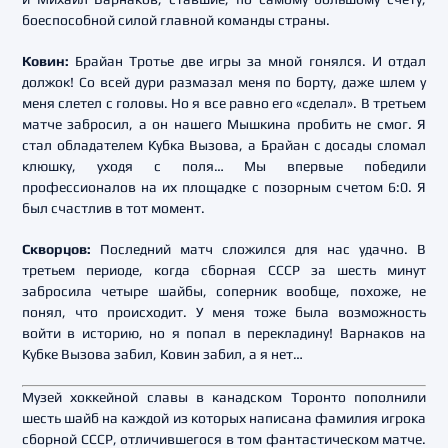
боеспособной силой главной команды страны.
Ковин:
Брайан Тротье две игры за мной гонялся. И отдал
должок! Со всей дури размазал меня по борту, даже шлем у
меня слетел с головы. Но я все равно его «сделал». В третьем
матче забросил, а он нашего Мышкина пробить не смог. Я
стал обладателем Кубка Вызова, а Брайан с досады сломал
клюшку, уходя с поля… Мы впервые победили
профессионалов на их площадке с позорным счетом 6:0. Я
был счастлив в тот момент.
Скворцов:
Последний матч сложился для нас удачно. В
третьем периоде, когда сборная СССР за шесть минут
забросила четыре шайбы, соперник вообще, похоже, не
понял, что происходит. У меня тоже была возможность
войти в историю, но я попал в перекладину! Варнаков на
Кубке Вызова забил, Ковин забил, а я нет…
Музей хоккейной славы в канадском Торонто пополнили
шесть шайб на каждой из которых написана фамилия игрока
сборной СССР, отличившегося в том фантастическом матче.