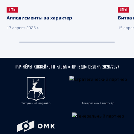
ИГРЫ
ИГРЫ
Аплодисменты за характер
Битва 
17 апреля 2026 г.
15 апрел
ПАРТНЁРЫ ХОККЕЙНОГО КЛУБА «ТОРПЕДО» СЕЗОНА 2026/2027
Титульный партнёр
Генеральный партнёр