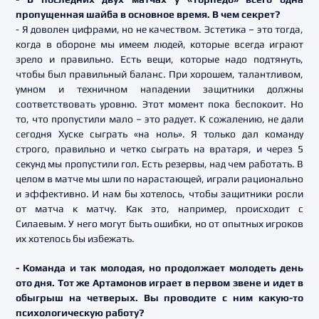
пропущенная шайба в основное время. В чем секрет?
- Я доволен цифрами, но не качеством. Эстетика – это тогда,
когда в обороне мы имеем людей, которые всегда играют
зрело и правильно. Есть вещи, которые надо подтянуть,
чтобы был правильный баланс. При хорошем, талантливом,
умном и техничном нападении защитники должны
соответствовать уровню. Этот момент пока беспокоит. Но
то, что пропустили мало – это радует. К сожалению, не дали
сегодня Хуске сыграть «на ноль». Я только дал команду
строго, правильно и четко сыграть на вратаря, и через 5
секунд мы пропустили гол. Есть резервы, над чем работать. В
целом в матче мы шли по нарастающей, играли рационально
и эффективно. И нам бы хотелось, чтобы защитники росли
от матча к матчу. Как это, например, происходит с
Силаевым. У него могут быть ошибки, но от опытных игроков
их хотелось бы избежать.
- Команда и так молодая, но продолжает молодеть день
ото дня. Тот же Артамонов играет в первом звене и идет в
обыгрыш на четверых. Вы проводите с ним какую-то
психологическую работу?