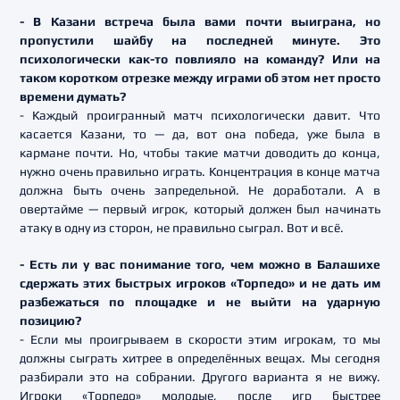
- В Казани встреча была вами почти выиграна, но
пропустили шайбу на последней минуте. Это
психологически как-то повлияло на команду? Или на
таком коротком отрезке между играми об этом нет просто
времени думать?
- Каждый проигранный матч психологически давит. Что
касается Казани, то — да, вот она победа, уже была в
кармане почти. Но, чтобы такие матчи доводить до конца,
нужно очень правильно играть. Концентрация в конце матча
должна быть очень запредельной. Не доработали. А в
овертайме — первый игрок, который должен был начинать
атаку в одну из сторон, не правильно сыграл. Вот и всё.
- Есть ли у вас понимание того, чем можно в Балашихе
сдержать этих быстрых игроков «Торпедо» и не дать им
разбежаться по площадке и не выйти на ударную
позицию?
- Если мы проигрываем в скорости этим игрокам, то мы
должны сыграть хитрее в определённых вещах. Мы сегодня
разбирали это на собрании. Другого варианта я не вижу.
Игроки «Торпедо» молодые, после игр быстрее