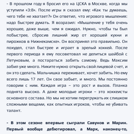
- В прошлом году я бросил его на ЦСКА в Москве, когда мы
уступили «3:8». После игры я сказал ему: «Как ты думаешь,
чего тебе не хватает?» Он ответил, что игрового мышления:
надо быстрее думать. Я возразил: «Мышление у тебя очень
хорошее, даже выше, чем я ожидал. Нужно, чтобы ты был
побыстрее, сбросив лишний жир от хорошей кухни и
пирожков в Нижнекамске». Он воспринял это правильно. Он
похудел, стал быстрее и играет в зрелый хоккей. После
первого периода я ему посоветовал не делиться шайбой с
Летуновым, а постараться забить самому. Ведь Максим
забил уже много. Никите нужно открыть свой лицевой счет, и
он это сделать. Мальчишка переживает, хочет забить. Но ему
всего лишь 17 лет. Он свое забьет, и много. Мы постоянно
говорим с ним. Каждая игра – это рост и вызов. Планка
поднята высоко. А даже молодые игроки – это хоккеисты
основного состава. Но мы не хотим перегружать их слишком
сложными вещами, как опытных игроков, чтобы не убивать
талант.
- В этом сезоне впервые сыграли Савунов и Марин.
Первый вообще дебютировал, а Марк, наконец-то,