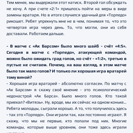
Тем менее, мы выдержали этот натиск. Второй гол обсуждать
не хочу. А при счете «2:1» пришлось пойти на меры в виде
замены вратаря. Но в итоге случился удачный для «Торпедо»
рикошет. Ребят упрекнуть мне не в чем, понимая то, что это
четвертая игра через день. То, что могли, они из себя
доставали. Работаем дальше.
- В матче с «Ак Барсом» было много шайб - счёт «4:5».
Сегодня в матче с «Торпедо», атакующей командой,
можно было ожидать град голов, но счёт - «1:2», третью в
пустые не считаем. Почему, на ваш взгляд, в этом матче
было так мало голов? И только ли хорошая игра вратарей
тому виной?
- Хорошая игра вратарей - абсолютно согласен. По матчу с
«Ак Барсом» я скажу своё мнение - это психологический
недонастрой «Ак Барса». Было много голов. Кто такой
приехал? «Витязь». Ну, вроде, мы их сейчас на одном коньке…
Ребята молодцы, сыграли хорошо. А то, что получилось здесь
- так это «Торпедо». Они играли так, как постоянно играют. Я
скажу, что мы не первые, кто попали под них. Многие
команды, которые выше уровнем, они тоже здесь играли