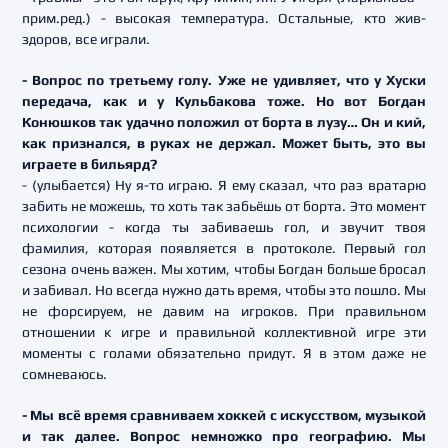
прим.ред.) - высокая температура. Остальные, кто жив-
здоров, все играли.
- Вопрос по третьему голу. Уже не удивляет, что у Хуски
передача, как и у Кульбакова тоже. Но вот Богдан
Конюшков так удачно положил от борта в лузу… Он и кий,
как признался, в руках не держал. Может быть, это вы
играете в бильярд?
- (улыбается) Ну я-то играю. Я ему сказал, что раз вратарю
забить не можешь, то хоть так забьёшь от борта. Это момент
психологии - когда ты забиваешь гол, и звучит твоя
фамилия, которая появляется в протоколе. Первый гол
сезона очень важен. Мы хотим, чтобы Богдан больше бросал
и забивал. Но всегда нужно дать время, чтобы это пошло. Мы
не форсируем, не давим на игроков. При правильном
отношении к игре и правильной коллективной игре эти
моменты с голами обязательно придут. Я в этом даже не
сомневаюсь.
- Мы всё время сравниваем хоккей с искусством, музыкой
и так далее. Вопрос немножко про географию. Мы