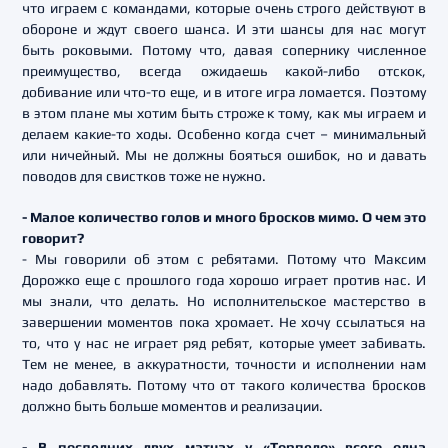
что играем с командами, которые очень строго действуют в
обороне и ждут своего шанса. И эти шансы для нас могут
быть роковыми. Потому что, давая сопернику численное
преимущество, всегда ожидаешь какой-либо отскок,
добивание или что-то еще, и в итоге игра ломается. Поэтому
в этом плане мы хотим быть строже к тому, как мы играем и
делаем какие-то ходы. Особенно когда счет – минимальный
или ничейный. Мы не должны бояться ошибок, но и давать
поводов для свистков тоже не нужно.
- Малое количество голов и много бросков мимо. О чем это
говорит?
- Мы говорили об этом с ребятами. Потому что Максим
Дорожко еще с прошлого года хорошо играет против нас. И
мы знали, что делать. Но исполнительское мастерство в
завершении моментов пока хромает. Не хочу ссылаться на
то, что у нас не играет ряд ребят, которые умеет забивать.
Тем не менее, в аккуратности, точности и исполнении нам
надо добавлять. Потому что от такого количества бросков
должно быть больше моментов и реализации.
- В последних двух матчах у «Торпедо» всего одна