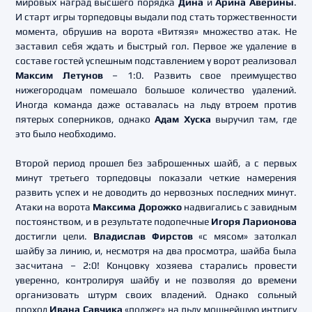
мировых наград высшего порядка
Дина
и
Арина Аверины
.
И старт игры торпедовцы выдали под стать торжественности
момента, обрушив на ворота «Витязя» множество атак. Не
заставил себя ждать и быстрый гол. Первое же удаление в
составе гостей успешным подставлением у ворот реализовал
Максим Летунов
– 1:0. Развить свое преимущество
нижегородцам помешало большое количество удалений.
Иногда команда даже оставалась на льду втроем против
пятерых соперников, однако
Адам Хуска
выручил там, где
это было необходимо.
Второй период прошел без заброшенных шайб, а с первых
минут третьего торпедовцы показали четкие намерения
развить успех и не доводить до нервозных последних минут.
Атаки на ворота
Максима Дорожко
надвигались с завидным
постоянством, и в результате подопечные
Игоря Ларионова
достигли цели.
Владислав Фирстов
«с мясом» затолкал
шайбу за линию, и, несмотря на два просмотра, шайба была
засчитана – 2:0! Концовку хозяева старались провести
уверенно, контролируя шайбу и не позволяя до времени
организовать штурм своих владений. Однако сольный
проход
Ивана Савчика
«поджег» на льду мощнейшую интригу