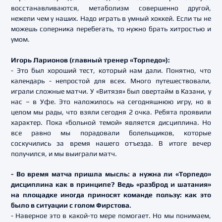
восстанавливаются, метаболизм совершенно другой,
нежели чем у наших. Надо играть в умный хоккей. Если ты не
можешь соперника перебегать, то нужно брать хитростью и
умом.
Игорь Ларионов (главный тренер «Торпедо»):
- Это был хороший тест, который нам дали. Понятно, что
календарь - непростой для всех. Много путешествовали,
играли сложные матчи. У «Витязя» был овертайм в Казани, у
нас – в Уфе. Это наложилось на сегодняшнюю игру, но в
целом мы рады, что взяли сегодня 2 очка. Ребята проявили
характер. Пока «больной темой» является дисциплина. Но
все равно мы порадовали болельщиков, которые
соскучились за время нашего отъезда. В итоге вечер
получился, и мы выиграли матч.
- Во время матча пришла мысль: а нужна ли «Торпедо»
дисциплина как в принципе? Ведь «разброд и шатания»
на площадке иногда приносят команде пользу: как это
было в ситуации с голом Фирстова.
- Наверное это в какой-то мере помогает. Но мы понимаем,