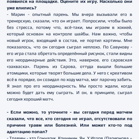
появился на площадке. Оцените их игру. Насколько они
уже влились?
- Марин - опытный парень. Мы вчера вызывали его в
тренерскую, сказали, что он играет. Попросили, чтобы было
без стресса, потому что, всё-таки, мы играем в хоккей,
который основан на контроле шайбы. Нам важно, чтобы
новый игрок, входящий в состав, не портил картины. Мне
показалось, что он сегодня сыграл неплохо. По Савунову -
его игра стала обретать определённый рисунок, стали видны
его неординарные действия. Это, наверное, его саровская
«закваска». Парень из Сарова, оттуда вышли большие
атомщики, которые творят большие дела. У него с креативом
всё в порядке, он созидал по ходу матча, мог парочку забить.
Я знал про его неординарность. Мы просто ждали, когда
можно будет дать ему сыграть. И он, в принципе, сыграл
сегодня хороший матч.
- Если можно, то уточните - вы сегодня перед матчем
сказали, что все, кто сегодня не играл, отсутствовали по
причине травм или болезней. Или может кто-то под
адаптацию попал?
- Травмы - это Гончарук, Кручинин, Ян. У Игоря (Ларионова –