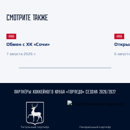
СМОТРИТЕ ТАКЖЕ
КЛУБ
КЛУБ
Обмен с ХК «Сочи»
Откры
7 августа 2026 г.
6 августа
ПАРТНЁРЫ ХОККЕЙНОГО КЛУБА «ТОРПЕДО» СЕЗОНА 2026/2027
Титульный партнёр
Генеральный партнёр