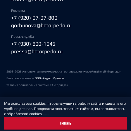
Реклама
+7 (920) 07-07-800
gorbunova@hctorpedo.ru
Пресс-служба
+7 (930) 800-1946
pressa@hctorpedo.ru
2003-2026 Автономная некоммерческая организация «Хоккейный клуб «Торпедо»
Билетная система —
ООО «Яндекс Музыка»
Условия пользования сайтами ХК «Торпедо»
Мы используем cookies, чтобы улучшить работу сайта и сделать его
Политика обработки персональных данных
удобнее для вас. Продолжая пользоваться сайтом, вы соглашаетесь
с обработкой cookies.
Пользовательское соглашение
ПРИНЯТЬ
Охрана труда