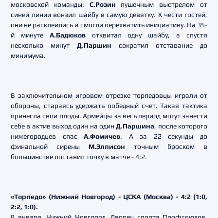
московской команды.
С.Розин
пушечным выстрелом от
синей линии вонзил шайбу в самую девятку. К чести гостей,
они не расклеились и смогли перехватить инициативу. На 35-
й минуте
А.Бадюков
отквитал одну шайбу, а спустя
несколько минут
Д.Паршин
сократил отставание до
минимума.
В заключительном игровом отрезке торпедовцы играли от
обороны, стараясь удержать победный счет. Такая тактика
принесла свои плоды. Армейцы за весь период могут занести
себе в актив выход один на один
Д.Паршина
, после которого
нижегородцев спас
А.Фомичев
. А за 22 секунды до
финальной сирены
М.Эллисон
точным броском в
большинстве поставил точку в матче - 4:2.
«Торпедо» (Нижний Новгород) - ЦСКА (Москва) - 4:2 (1:0,
2:2, 1:0).
8 января. Нижний Новгород. Дворец спорта Профсоюзов.