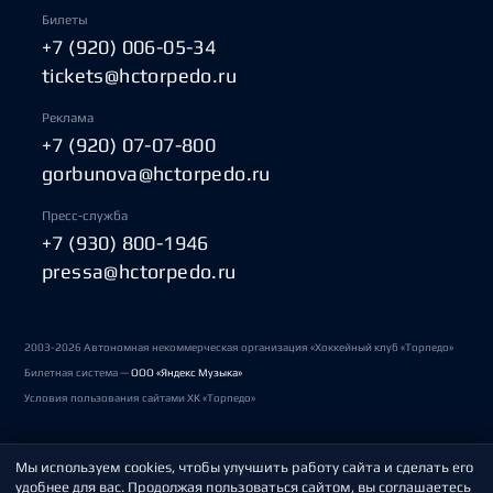
Билеты
+7 (920) 006-05-34
tickets@hctorpedo.ru
Реклама
+7 (920) 07-07-800
gorbunova@hctorpedo.ru
Пресс-служба
+7 (930) 800-1946
pressa@hctorpedo.ru
2003-2026 Автономная некоммерческая организация «Хоккейный клуб «Торпедо»
Билетная система —
ООО «Яндекс Музыка»
Условия пользования сайтами ХК «Торпедо»
Мы используем cookies, чтобы улучшить работу сайта и сделать его
Политика обработки персональных данных
удобнее для вас. Продолжая пользоваться сайтом, вы соглашаетесь