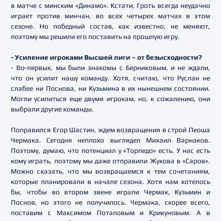
в матче с минским «Динамо». Кстати, Гроть всегда неудачно
играет против минчан, во всех четырех матчах в этом
сезоне. Но победный состав, как известно, не меняют,
поэтому мы решили его поставить на прошлую игру.
- Усиление игроками Высшей лиги – от безысходности?
- Во-первых, мы были знакомы с Берниковым, и не ждали,
что он усилит нашу команду. Хотя, считаю, что Руслан не
слабее ни Поснова, ни Кузьмина в их нынешнем состоянии.
Могли усилиться еще двумя игрокам, но, к сожалению, они
выбрали другие команды.
Поправился Егор Шастин, ждем возвращения в строй Леоша
Чермака. Сегодня неплохо выглядел Михаил Варнаков.
Поэтому, думаю, что потенциал у «Торпедо» есть. У нас есть
кому играть, поэтому мы даже отправили Жукова в «Саров».
Можно сказать, что мы возвращаемся к тем сочетаниям,
которые планировали в начале сезона. Хотя нам хотелось
бы, чтобы во втором звене играли Чермак, Кузьмин и
Поснов, но этого не получилось. Чермака, скорее всего,
поставим с Максимом Потаповым и Крикуновым. А в