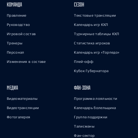
КОМАНДА
СЕЗОН
Правление
Текстовые трансляции
Руководство
Календарь игр КХЛ
Игровой состав
Турнирные таблицы КХЛ
Тренеры
Статистика игроков
Персонал
Календарь игр «Торпедо»
Изменения в составе
Плей-офф
Кубок Губернатора
МЕДИА
ФАН-ЗОНА
Видеоматериалы
Программа лояльности
Видеотрансляции
Календарь болельщика
Фотогалерея
Группа поддержки
Талисманы
Фан-сектор