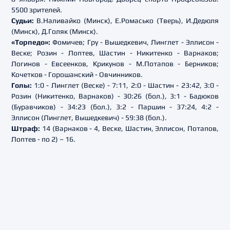
5500 зрителей.
Судьи:
В.Наливайко (Минск), Е.Ромасько (Тверь), И.Дедюля
(Минск), Д.Голяк (Минск).
«Торпедо»:
Фомичев; Гру - Вышедкевич, Линглет - Эллисон -
Веске; Розин - Лоптев, Шастин - Никитенко - Варнаков;
Логинов - Евсеенков, Крикунов - М.Потапов - Берников;
Кочетков - Горошанский - Овчинников.
Голы:
1:0 - Линглет (Веске) - 7:11, 2:0 - Шастин - 23:42, 3:0 -
Розин (Никитенко, Варнаков) - 30:26 (бол.), 3:1 - Бадюков
(Буравчиков) - 34:23 (бол.), 3:2 - Паршин - 37:24, 4:2 -
Эллисон (Линглет, Вышедкевич) - 59:38 (бол.).
Штраф:
14 (Варнаков - 4, Веске, Шастин, Эллисон, Потапов,
Лоптев - по 2) – 16.