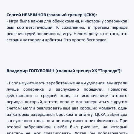
Сергей НЕМЧИНОВ (главный тренер ЦСКА):
- Игра была важна для обеих команд, и настрой у соперников
был соответствующий. К сожалению, в третьем периоде
решения судей повлияли на игру. Нельзя допускать того, что
сегодня натворили арбитры. Это просто беспредел.
Владимир ГОЛУБОВИЧ (главный тренер ХК "Торпедо"):
- Если не учитывать заработанные нами удаления, мы играли
лучше соперника и заслуженно победили. Грамотно
действовали в средней зоне, за исключением второго
периода, который, кстати, вполне мог завершиться с другим
счетом: могли реализовать ещё два хороших момента, один
из которых завершился броском в штангу. ЦСКА забил два
заслуженных гола, но я не вижу вины в них Фомичева. При
второй заброшенной шайбе был рикошет, на который
вратарь не мог среагировать. Хотел бы поблагодарить