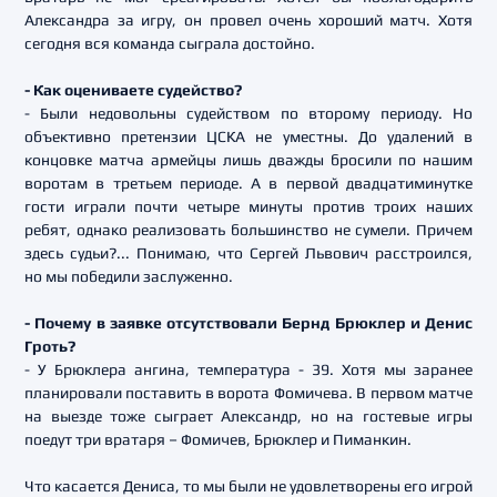
Александра за игру, он провел очень хороший матч. Хотя
сегодня вся команда сыграла достойно.
- Как оцениваете судейство?
- Были недовольны судейством по второму периоду. Но
объективно претензии ЦСКА не уместны. До удалений в
концовке матча армейцы лишь дважды бросили по нашим
воротам в третьем периоде. А в первой двадцатиминутке
гости играли почти четыре минуты против троих наших
ребят, однако реализовать большинство не сумели. Причем
здесь судьи?... Понимаю, что Сергей Львович расстроился,
но мы победили заслуженно.
- Почему в заявке отсутствовали Бернд Брюклер и Денис
Гроть?
- У Брюклера ангина, температура - 39. Хотя мы заранее
планировали поставить в ворота Фомичева. В первом матче
на выезде тоже сыграет Александр, но на гостевые игры
поедут три вратаря – Фомичев, Брюклер и Пиманкин.
Что касается Дениса, то мы были не удовлетворены его игрой