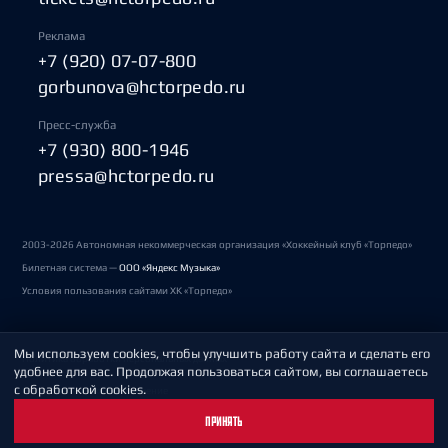
Реклама
+7 (920) 07-07-800
gorbunova@hctorpedo.ru
Пресс-служба
+7 (930) 800-1946
pressa@hctorpedo.ru
2003-2026 Автономная некоммерческая организация «Хоккейный клуб «Торпедо»
Билетная система —
ООО «Яндекс Музыка»
Условия пользования сайтами ХК «Торпедо»
Мы используем cookies, чтобы улучшить работу сайта и сделать его
Политика обработки персональных данных
удобнее для вас. Продолжая пользоваться сайтом, вы соглашаетесь
с обработкой cookies.
Пользовательское соглашение
ПРИНЯТЬ
Охрана труда