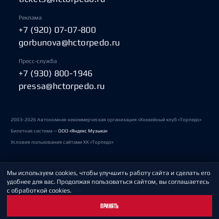
Реклама
+7 (920) 07-07-800
gorbunova@hctorpedo.ru
Пресс-служба
+7 (930) 800-1946
pressa@hctorpedo.ru
2003-2026 Автономная некоммерческая организация «Хоккейный клуб «Торпедо»
Билетная система —
ООО «Яндекс Музыка»
Условия пользования сайтами ХК «Торпедо»
Мы используем cookies, чтобы улучшить работу сайта и сделать его
Политика обработки персональных данных
удобнее для вас. Продолжая пользоваться сайтом, вы соглашаетесь
с обработкой cookies.
Пользовательское соглашение
ПРИНЯТЬ
Охрана труда