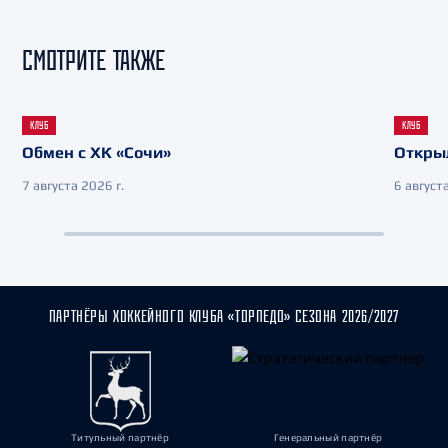
СМОТРИТЕ ТАКЖЕ
КЛУБ
КЛУБ
Обмен с ХК «Сочи»
Откры
7 августа 2026 г.
6 августа
ПАРТНЁРЫ ХОККЕЙНОГО КЛУБА «ТОРПЕДО» СЕЗОНА 2026/2027
Титульный партнёр
Генеральный партнёр