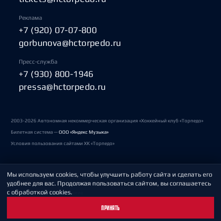
Реклама
+7 (920) 07-07-800
gorbunova@hctorpedo.ru
Пресс-служба
+7 (930) 800-1946
pressa@hctorpedo.ru
2003-2026 Автономная некоммерческая организация «Хоккейный клуб «Торпедо»
Билетная система —
ООО «Яндекс Музыка»
Условия пользования сайтами ХК «Торпедо»
Мы используем cookies, чтобы улучшить работу сайта и сделать его
Политика обработки персональных данных
удобнее для вас. Продолжая пользоваться сайтом, вы соглашаетесь
с обработкой cookies.
Пользовательское соглашение
ПРИНЯТЬ
Охрана труда