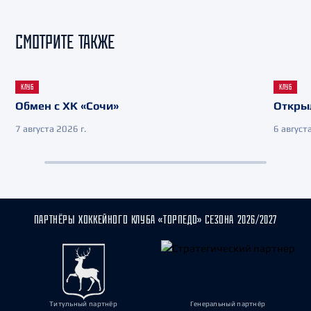
СМОТРИТЕ ТАКЖЕ
КЛУБ
КЛУБ
Обмен с ХК «Сочи»
Откры
7 августа 2026 г.
6 августа
ПАРТНЁРЫ ХОККЕЙНОГО КЛУБА «ТОРПЕДО» СЕЗОНА 2026/2027
Титульный партнёр
Генеральный партнёр