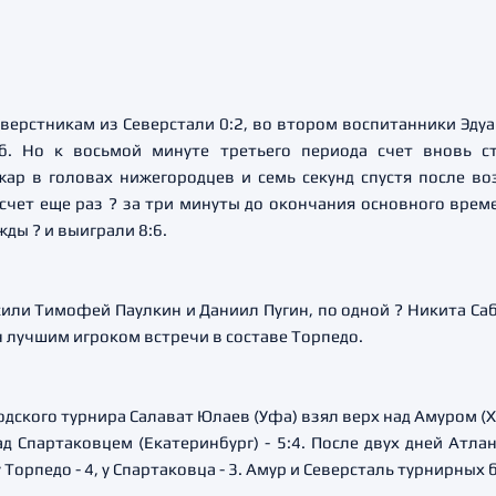
верстникам из Северстали 0:2, во втором воспитанники Эду
б. Но к восьмой минуте третьего периода счет вновь с
жар в головах нижегородцев и семь секунд спустя после 
 счет еще раз ? за три минуты до окончания основного вре
ды ? и выиграли 8:6.
или Тимофей Паулкин и Даниил Пугин, по одной ? Никита Саб
 лучшим игроком встречи в составе Торпедо.
одского турнира Салават Юлаев (Уфа) взял верх над Амуром (Ха
д Спартаковцем (Екатеринбург) - 5:4. После двух дней Атл
 у Торпедо - 4, у Спартаковца - 3. Амур и Северсталь турнирны