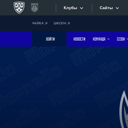
Клубы
Сайты
ЧАЙКА
ШКОЛА
Конференция «Запад»
Сайты
ВОЙТИ
НОВОСТИ
КОМАНДА
СЕЗОН
Дивизион Боброва
Лада
Видеотран
СКА
Хайлайты
Спартак
Торпедо
Текстовые
ХК Сочи
Интернет-
Дивизион Тарасова
Фотобанк
Динамо Мн
Динамо М
Приложе