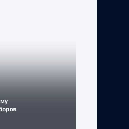
КЛУБ
мму
боров
«Торпедо» в
3 августа 2026 г.