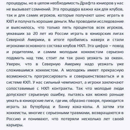
процедуры, но в целом необходимость Драфта юниоров у нас
не вызывает сомнений. Эта процедура важна как для клубов,
так и для самих игроков, которые получают шанс играть в
КХЛ и получать хорошие деньги. Мы проводили исследование
и выяснилось, что только пять процентов всех игроков,
уехавших за 20 лет из России играть в юниорских лигах
Северной Америки, в итоге пробились наверх и стали
игроками основного состава клубов НХЛ. Эта цифра – повод
и родителям, и самим молодым хоккеистам серьезно
подумать над тем, стоит ли так рано уезжать за океан.
Уверен, что в Северную Америку надо уезжать уже
сложившимся хоккеистом. А молодежь имеет прекрасную
возможность прогрессировать и совершенствоваться и в
системе КХЛ. У нас сильный чемпионат, а игроки заключают
сопоставимые с НХЛ контракты. Так что молодые люди
допускают серьезную ошибку, пытаясь как можно раньше
уехать в юниорские лиги, где им, образно говоря, приходится
играть за бутерброд и банку кока-колы. А затем эти
хоккеисты, многие с серьезными травмами, возвращаются в
Россию и понимают, что потеряли несколько лет своей
карьеры.