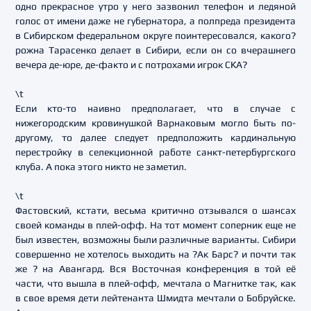
одно прекрасное утро у него зазвонил телефон и ледяной
голос от имени даже не губернатора, а полпреда президента
в Сибирском федеральном округе поинтересовался, какого?
рожна Тарасенко делает в Сибири, если он со вчерашнего
вечера де-юре, де-факто и с потрохами игрок СКА?
\t
Если кто-то наивно предполагает, что в случае с
нижегородским кровинушкой Варнаковым могло быть по-
другому, то далее следует предположить кардинальную
перестройку в селекционной работе санкт-петербургского
клуба. А пока этого никто не заметил.
\t
Фастовский, кстати, весьма критично отзывался о шансах
своей команды в плей-офф. На тот момент соперник еще не
был известен, возможны были различные варианты. Сибири
совершенно не хотелось выходить на ?Ак Барс? и почти так
же ? на Авангард. Вся Восточная конференция в той её
части, что вышла в плей-офф, мечтала о Магнитке так, как
в свое время дети лейтенанта Шмидта мечтали о Бобруйске.