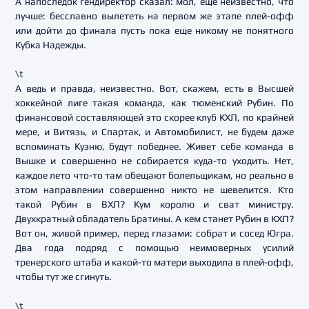
А напоследок гендиректор сказал: мол, еще неизвестно, что
лучше: бесславно вылететь на первом же этапе плей-офф
или дойти до финала пусть пока еще никому не понятного
Кубка Надежды.
\t
А ведь и правда, неизвестно. Вот, скажем, есть в Высшей
хоккейной лиге такая команда, как тюменский Рубин. По
финансовой составляющей это скорее клуб КХЛ, по крайней
мере, и Витязь, и Спартак, и Автомобилист, не будем даже
вспоминать Кузню, будут победнее. Живет себе команда в
Вышке и совершенно не собирается куда-то уходить. Нет,
каждое лето что-то там обещают болельщикам, но реально в
этом направлении совершенно никто не шевелится. Кто
такой Рубин в ВХЛ? Кум королю и сват министру.
Двухкратный обладатель Братины. А кем станет Рубин в КХЛ?
Вот он, живой пример, перед глазами: собрат и сосед Югра.
Два года подряд с помощью неимоверных усилий
тренерского штаба и какой-то матери выходила в плей-офф,
чтобы тут же сгинуть.
\t