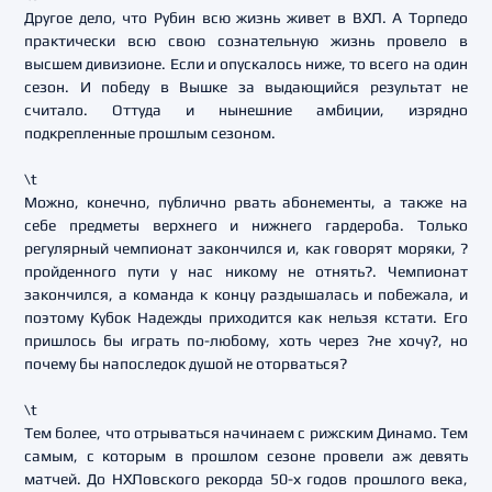
Другое дело, что Рубин всю жизнь живет в ВХЛ. А Торпедо
практически всю свою сознательную жизнь провело в
высшем дивизионе. Если и опускалось ниже, то всего на один
сезон. И победу в Вышке за выдающийся результат не
считало. Оттуда и нынешние амбиции, изрядно
подкрепленные прошлым сезоном.
\t
Можно, конечно, публично рвать абонементы, а также на
себе предметы верхнего и нижнего гардероба. Только
регулярный чемпионат закончился и, как говорят моряки, ?
пройденного пути у нас никому не отнять?. Чемпионат
закончился, а команда к концу раздышалась и побежала, и
поэтому Кубок Надежды приходится как нельзя кстати. Его
пришлось бы играть по-любому, хоть через ?не хочу?, но
почему бы напоследок душой не оторваться?
\t
Тем более, что отрываться начинаем с рижским Динамо. Тем
самым, с которым в прошлом сезоне провели аж девять
матчей. До НХЛовского рекорда 50-х годов прошлого века,