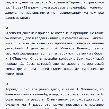
когда в одном из сезонов Монреаль и Торонто встретились
аж 19 раз (12 в регулярке и еще семь в плей-офф), конечно,
далеко, но ностальгия-то по прошлогодним матчам все
равно осталась.
\t
И дело тут даже не в призовых, которые, в принципе, не такие
уж плохие. Дело в гордости нашей, в самоуважении. Скажем,
Рига при всех ее нынешних проблемах, соперник вполне
достойный. А дальше-то кто? Минское Динамо, там в
местной федерации черт те что творится, поэтому и зубров,
и ВХЛовскую Юность неслабо колбасит. Или украинский
новодел Донбасс, который еще не скоро с исторической
точки зрения нам ровней станет, какие деньги в него не
вкладывай.
\t
Торпедо - оно все равно здесь, с нами. С Ялоненом, со
Рьяновым или с кем-нибудь еще, но оно все равно наше. И
боль наша, и радость. С нынешним ли руководством, с
будущим ли ? разве это может помешать отношению