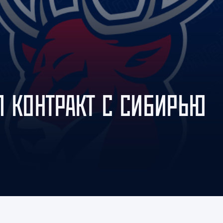
Амур
Барыс
Салават Юлаев
Сибирь
Л КОНТРАКТ С СИБИРЬЮ