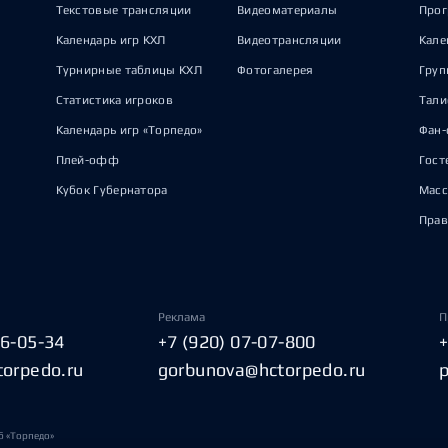
Текстовые трансляции
Видеоматериалы
Прог
Календарь игр КХЛ
Видеотрансляции
Кале
Турнирные таблицы КХЛ
Фотогалерея
Груп
Статистика игроков
Тал
Календарь игр «Торпедо»
Фан-
Плей-офф
Гост
Кубок Губернатора
Масс
Прав
Реклама
П
06-05-34
+7 (920) 07-07-800
torpedo.ru
gorbunova@hctorpedo.ru
б «Торпедо»