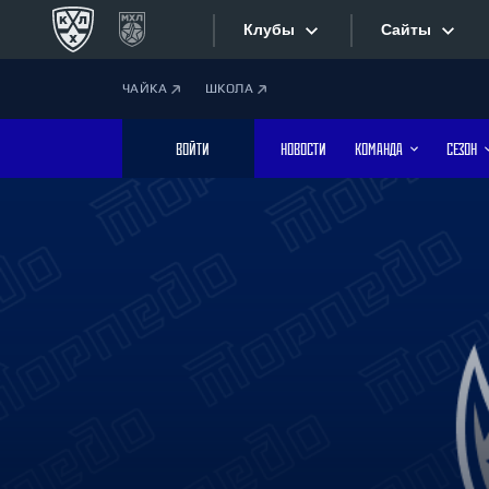
Клубы
Сайты
ЧАЙКА
ШКОЛА
Конференция «Запад»
Сайты
ВОЙТИ
НОВОСТИ
КОМАНДА
СЕЗОН
Дивизион Боброва
Лада
Видеотран
СКА
Хайлайты
Спартак
Торпедо
Текстовые
ХК Сочи
Интернет-
Дивизион Тарасова
Фотобанк
Динамо Мн
Динамо М
Приложе