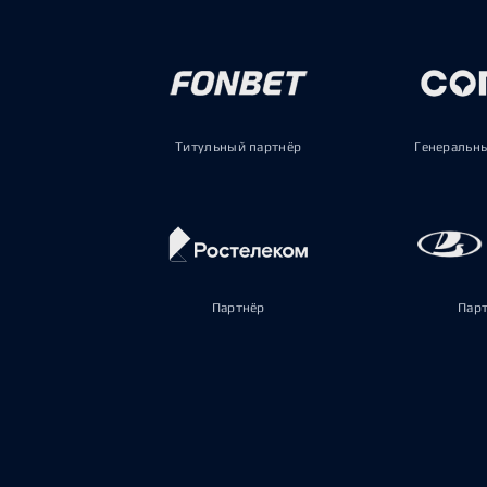
Титульный партнёр
Генеральн
Партнёр
Пар