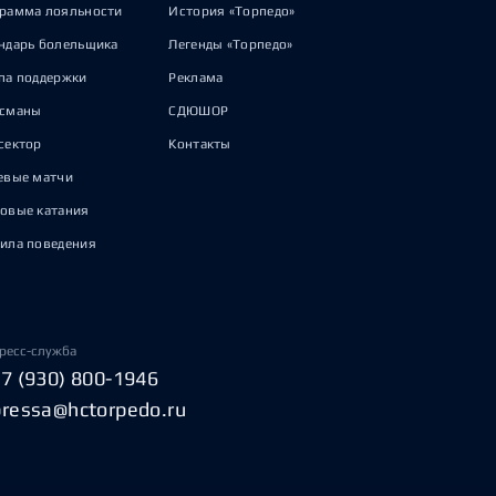
рамма лояльности
История «Торпедо»
ндарь болельщика
Легенды «Торпедо»
па поддержки
Реклама
исманы
СДЮШОР
сектор
Контакты
евые матчи
овые катания
ила поведения
ресс-служба
+7 (930) 800-1946
pressa@hctorpedo.ru