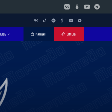
КЛУБ
МАГАЗИН
БИЛЕТЫ