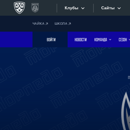
Клубы
Сайты
ЧАЙКА
ШКОЛА
Конференция «Запад»
Сайты
ВОЙТИ
НОВОСТИ
КОМАНДА
СЕЗОН
Дивизион Боброва
Лада
Видеотран
СКА
Хайлайты
Спартак
Г
Торпедо
Текстовые
ХК Сочи
Интернет-
Дивизион Тарасова
Фотобанк
Динамо Мн
Динамо М
Приложе