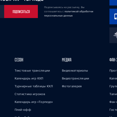
Подписываясь на рассылку, Вы
ПОДПИСАТЬСЯ
соглашаетесь
с
политикой обработки
персональных данных
СЕЗОН
МЕДИА
ФАН-
Текстовые трансляции
Видеоматериалы
Прог
Календарь игр КХЛ
Видеотрансляции
Кале
Турнирные таблицы КХЛ
Фотогалерея
Груп
Статистика игроков
Тал
Календарь игр «Торпедо»
Фан-
Плей-офф
Гост