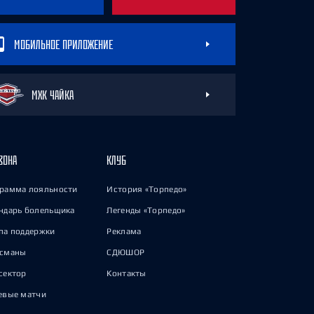
МОБИЛЬНОЕ ПРИЛОЖЕНИЕ
МХК ЧАЙКА
ЗОНА
КЛУБ
рамма лояльности
История «Торпедо»
ндарь болельщика
Легенды «Торпедо»
па поддержки
Реклама
исманы
СДЮШОР
сектор
Контакты
евые матчи