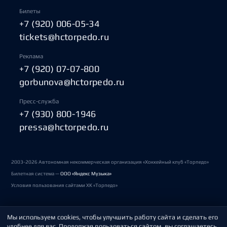
Билеты
+7 (920) 006-05-34
tickets@hctorpedo.ru
Реклама
+7 (920) 07-07-800
gorbunova@hctorpedo.ru
Пресс-служба
+7 (930) 800-1946
pressa@hctorpedo.ru
2003-2026 Автономная некоммерческая организация «Хоккейный клуб «Торпедо»
Билетная система —
ООО «Яндекс Музыка»
Условия пользования сайтами ХК «Торпедо»
Мы используем cookies, чтобы улучшить работу сайта и сделать его
Политика обработки персональных данных
удобнее для вас. Продолжая пользоваться сайтом, вы соглашаетесь