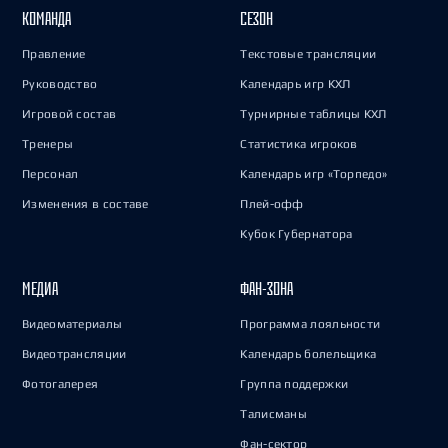
КОМАНДА
СЕЗОН
Правление
Текстовые трансляции
Руководство
Календарь игр КХЛ
Игровой состав
Турнирные таблицы КХЛ
Тренеры
Статистика игроков
Персонал
Календарь игр «Торпедо»
Изменения в составе
Плей-офф
Кубок Губернатора
МЕДИА
ФАН-ЗОНА
Видеоматериалы
Программа лояльности
Видеотрансляции
Календарь болельщика
Фотогалерея
Группа поддержки
Талисманы
Фан-сектор