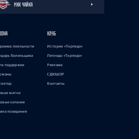
МХК ЧАЙКА
ЗОНА
КЛУБ
рамма лояльности
История «Торпедо»
ндарь болельщика
Легенды «Торпедо»
па поддержки
Реклама
исманы
СДЮШОР
сектор
Контакты
евые матчи
овые катания
ила поведения