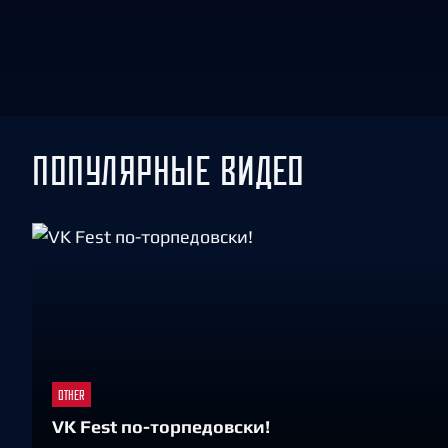
Локомотив
Северсталь
ЦСКА
Шанхайские Драконы
ПОПУЛЯРНЫЕ ВИДЕО
OTHER
VK Fest по-торпедовски!