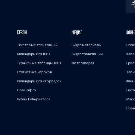
СЕЗОН
МЕДИА
ФАН-
Текстовые трансляции
Видеоматериалы
Прог
Календарь игр КХЛ
Видеотрансляции
Кале
Турнирные таблицы КХЛ
Фотогалерея
Груп
Статистика игроков
Тал
Календарь игр «Торпедо»
Фан-
Плей-офф
Гост
Кубок Губернатора
Масс
Прав