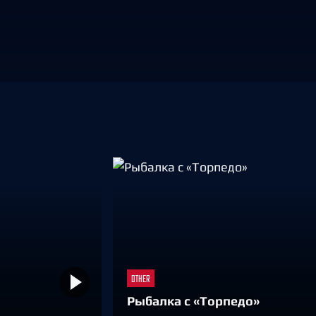
Амур
Барыс
Салават Юлаев
Сибирь
OTHER
Рыбалка с «Торпедо»