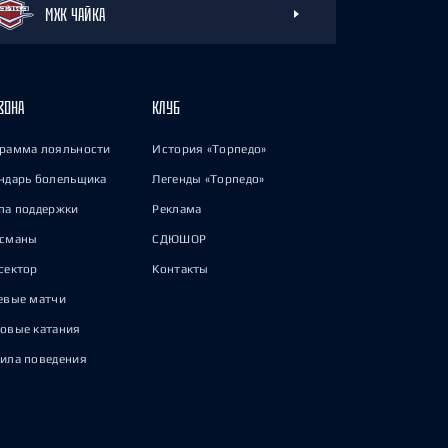
МХК ЧАЙКА
ЗОНА
КЛУБ
рамма лояльности
История «Торпедо»
ндарь болельщика
Легенды «Торпедо»
па поддержки
Реклама
исманы
СДЮШОР
сектор
Контакты
евые матчи
овые катания
ила поведения