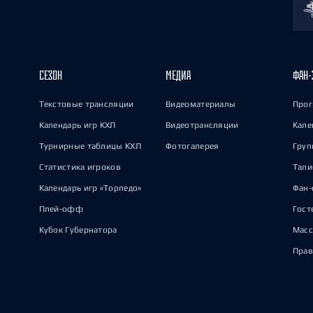
СЕЗОН
МЕДИА
ФАН-
Текстовые трансляции
Видеоматериалы
Прог
Календарь игр КХЛ
Видеотрансляции
Кале
Турнирные таблицы КХЛ
Фотогалерея
Груп
Статистика игроков
Тал
Календарь игр «Торпедо»
Фан-
Плей-офф
Гост
Кубок Губернатора
Масс
Прав