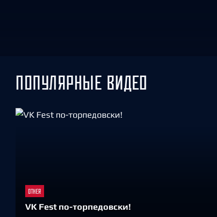
Локомотив
Северсталь
ЦСКА
Шанхайские Драконы
ПОПУЛЯРНЫЕ ВИДЕО
OTHER
VK Fest по-торпедовски!