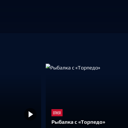
Амур
Барыс
Салават Юлаев
Сибирь
OTHER
Рыбалка с «Торпедо»