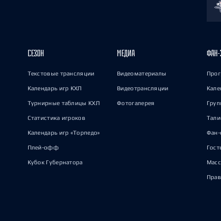
СЕЗОН
МЕДИА
ФАН-
Текстовые трансляции
Видеоматериалы
Прог
Календарь игр КХЛ
Видеотрансляции
Кале
Турнирные таблицы КХЛ
Фотогалерея
Груп
Статистика игроков
Тал
Календарь игр «Торпедо»
Фан-
Плей-офф
Гост
Кубок Губернатора
Масс
Прав