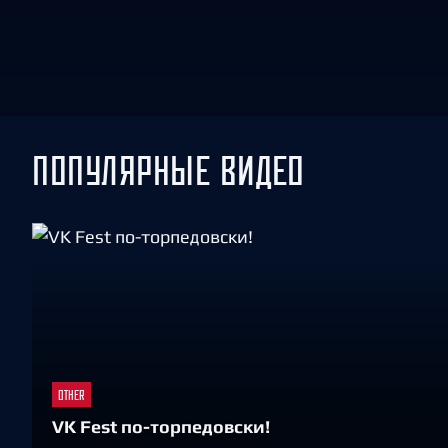
Локомотив
Северсталь
ЦСКА
Шанхайские Драконы
ПОПУЛЯРНЫЕ ВИДЕО
OTHER
VK Fest по-торпедовски!