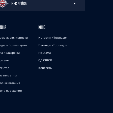
МХК ЧАЙКА
ЗОНА
КЛУБ
рамма лояльности
История «Торпедо»
ндарь болельщика
Легенды «Торпедо»
па поддержки
Реклама
исманы
СДЮШОР
сектор
Контакты
евые матчи
овые катания
ила поведения