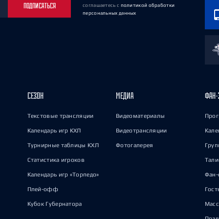
ПОДПИСАТЬСЯ
соглашаетесь
с
политикой обработки
персональных данных
СЕЗОН
МЕДИА
ФАН-
Текстовые трансляции
Видеоматериалы
Прог
Календарь игр КХЛ
Видеотрансляции
Кале
Турнирные таблицы КХЛ
Фотогалерея
Груп
Статистика игроков
Тал
Календарь игр «Торпедо»
Фан-
Плей-офф
Гост
Кубок Губернатора
Масс
Прав