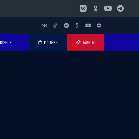
КЛУБ
МАГАЗИН
БИЛЕТЫ