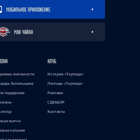
МОБИЛЬНОЕ ПРИЛОЖЕНИЕ
МХК ЧАЙКА
ЗОНА
КЛУБ
рамма лояльности
История «Торпедо»
ндарь болельщика
Легенды «Торпедо»
па поддержки
Реклама
исманы
СДЮШОР
сектор
Контакты
евые матчи
овые катания
ила поведения