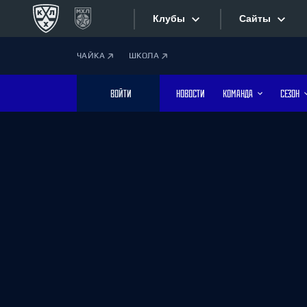
Клубы
Сайты
ЧАЙКА
ШКОЛА
Конференция «Запад»
Сайты
ВОЙТИ
НОВОСТИ
КОМАНДА
СЕЗОН
Дивизион Боброва
Лада
Видеотран
СКА
Хайлайты
Спартак
Торпедо
Текстовые
ХК Сочи
Интернет-
Дивизион Тарасова
Фотобанк
Динамо Мн
Динамо М
Приложе