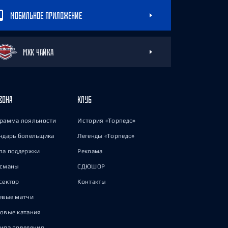
МОБИЛЬНОЕ ПРИЛОЖЕНИЕ
МХК ЧАЙКА
ЗОНА
КЛУБ
рамма лояльности
История «Торпедо»
ндарь болельщика
Легенды «Торпедо»
па поддержки
Реклама
исманы
СДЮШОР
сектор
Контакты
евые матчи
овые катания
ила поведения