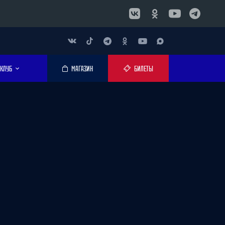
КЛУБ
МАГАЗИН
БИЛЕТЫ