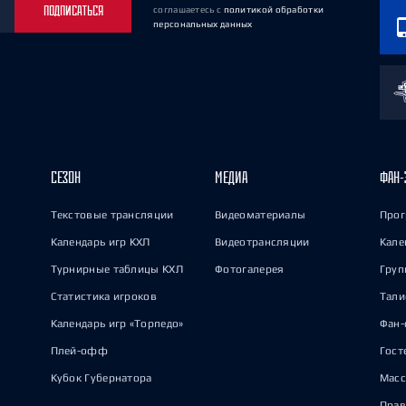
ПОДПИСАТЬСЯ
соглашаетесь
с
политикой обработки
персональных данных
СЕЗОН
МЕДИА
ФАН-
Текстовые трансляции
Видеоматериалы
Прог
Календарь игр КХЛ
Видеотрансляции
Кале
Турнирные таблицы КХЛ
Фотогалерея
Груп
Статистика игроков
Тал
Календарь игр «Торпедо»
Фан-
Плей-офф
Гост
Кубок Губернатора
Масс
Прав