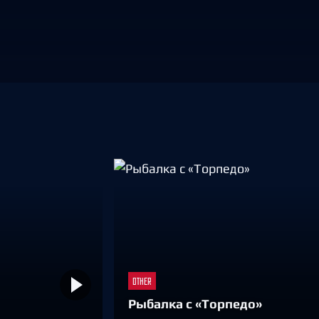
Амур
Барыс
Салават Юлаев
Сибирь
OTHER
Рыбалка с «Торпедо»