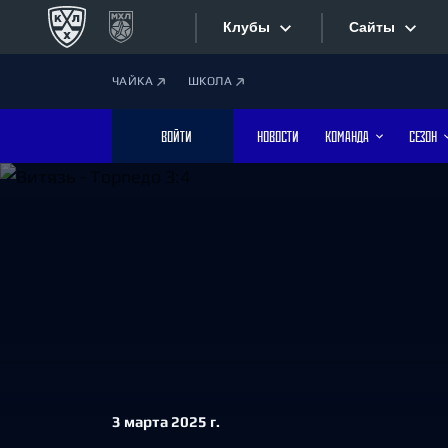
Клубы
Сайты
ЧАЙКА
ШКОЛА
Конференция «Запад»
Сайты
ВОЙТИ
НОВОСТИ
КОМАНДА
СЕЗОН
Дивизион Боброва
Лада
Видеотран
СКА
Хайлайты
Спартак
Торпедо
Текстовые
ХК Сочи
Интернет-
Дивизион Тарасова
Фотобанк
Динамо Мн
3 марта 2025 г.
Динамо М
Приложе