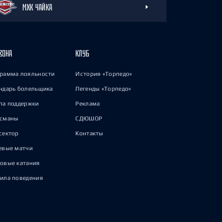
МХК ЧАЙКА
ЗОНА
КЛУБ
рамма лояльности
История «Торпедо»
ндарь болельщика
Легенды «Торпедо»
па поддержки
Реклама
исманы
СДЮШОР
сектор
Контакты
евые матчи
овые катания
ила поведения