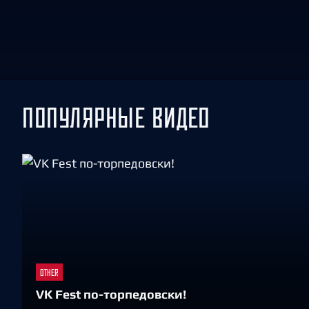
Локомотив
Северсталь
ЦСКА
Шанхайские Драконы
ПОПУЛЯРНЫЕ ВИДЕО
OTHER
VK Fest по-торпедовски!