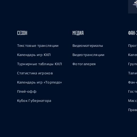
СЕЗОН
МЕДИА
ФАН-
Текстовые трансляции
Видеоматериалы
Прог
Календарь игр КХЛ
Видеотрансляции
Кале
Турнирные таблицы КХЛ
Фотогалерея
Груп
Статистика игроков
Тал
Календарь игр «Торпедо»
Фан-
Плей-офф
Гост
Кубок Губернатора
Масс
Прав