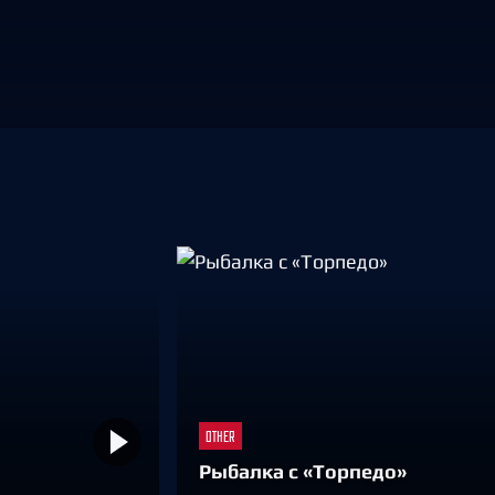
Амур
Барыс
Салават Юлаев
Сибирь
OTHER
Рыбалка с «Торпедо»