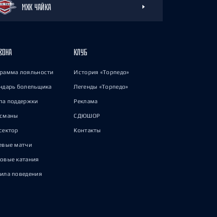
МХК ЧАЙКА
ЗОНА
КЛУБ
рамма лояльности
История «Торпедо»
ндарь болельщика
Легенды «Торпедо»
па поддержки
Реклама
исманы
СДЮШОР
сектор
Контакты
евые матчи
овые катания
ила поведения