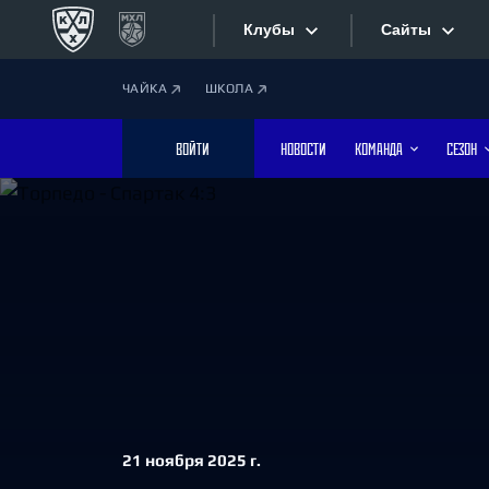
Клубы
Сайты
ЧАЙКА
ШКОЛА
Конференция «Запад»
Сайты
ВОЙТИ
НОВОСТИ
КОМАНДА
СЕЗОН
Дивизион Боброва
Лада
Видеотран
СКА
Хайлайты
Спартак
Торпедо
Текстовые
ХК Сочи
Интернет-
Дивизион Тарасова
Фотобанк
Динамо Мн
21 ноября 2025 г.
Динамо М
Приложе