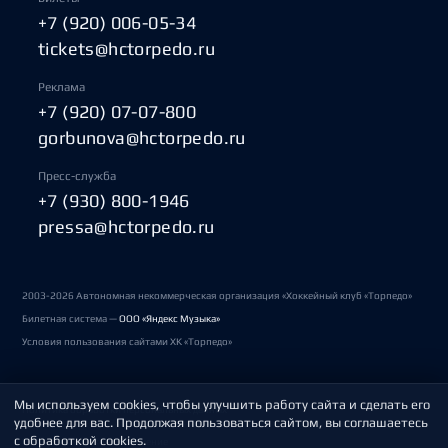
+7 (920) 006-05-34
tickets@hctorpedo.ru
Реклама
+7 (920) 07-07-800
gorbunova@hctorpedo.ru
Пресс-служба
+7 (930) 800-1946
pressa@hctorpedo.ru
2003-2026 Автономная некоммерческая организация «Хоккейный клуб «Торпедо»
Билетная система —
ООО «Яндекс Музыка»
Условия пользования сайтами ХК «Торпедо»
Мы используем cookies, чтобы улучшить работу сайта и сделать его
Политика обработки персональных данных
удобнее для вас. Продолжая пользоваться сайтом, вы соглашаетесь
с обработкой cookies.
Пользовательское соглашение