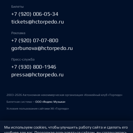
Билеты
+7 (920) 006-05-34
tickets@hctorpedo.ru
Реклама
+7 (920) 07-07-800
gorbunova@hctorpedo.ru
Пресс-служба
+7 (930) 800-1946
pressa@hctorpedo.ru
2003-2026 Автономная некоммерческая организация «Хоккейный клуб «Торпедо»
Билетная система —
ООО «Яндекс Музыка»
Условия пользования сайтами ХК «Торпедо»
Мы используем cookies, чтобы улучшить работу сайта и сделать его
Политика обработки персональных данных
удобнее для вас. Продолжая пользоваться сайтом, вы соглашаетесь