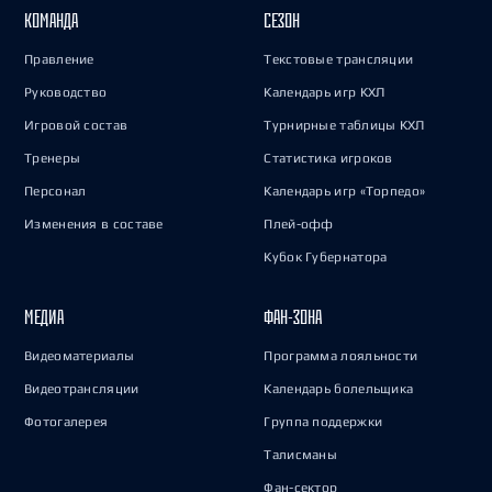
КОМАНДА
СЕЗОН
Правление
Текстовые трансляции
Руководство
Календарь игр КХЛ
Игровой состав
Турнирные таблицы КХЛ
Тренеры
Статистика игроков
Персонал
Календарь игр «Торпедо»
Изменения в составе
Плей-офф
Кубок Губернатора
МЕДИА
ФАН-ЗОНА
Видеоматериалы
Программа лояльности
Видеотрансляции
Календарь болельщика
Фотогалерея
Группа поддержки
Талисманы
Фан-сектор