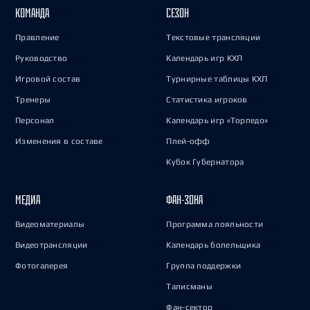
КОМАНДА
СЕЗОН
Правление
Текстовые трансляции
Руководство
Календарь игр КХЛ
Игровой состав
Турнирные таблицы КХЛ
Тренеры
Статистика игроков
Персонал
Календарь игр «Торпедо»
Изменения в составе
Плей-офф
Кубок Губернатора
МЕДИА
ФАН-ЗОНА
Видеоматериалы
Программа лояльности
Видеотрансляции
Календарь болельщика
Фотогалерея
Группа поддержки
Талисманы
Фан-сектор