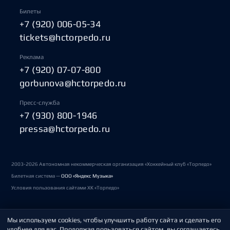
Билеты
+7 (920) 006-05-34
tickets@hctorpedo.ru
Реклама
+7 (920) 07-07-800
gorbunova@hctorpedo.ru
Пресс-служба
+7 (930) 800-1946
pressa@hctorpedo.ru
2003-2026 Автономная некоммерческая организация «Хоккейный клуб «Торпедо»
Билетная система —
ООО «Яндекс Музыка»
Условия пользования сайтами ХК «Торпедо»
Мы используем cookies, чтобы улучшить работу сайта и сделать его
Политика обработки персональных данных
удобнее для вас. Продолжая пользоваться сайтом, вы соглашаетесь