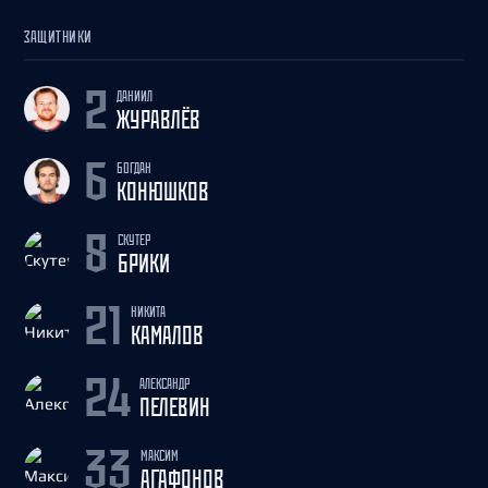
ЗАЩИТНИКИ
ДАНИИЛ
2
ЖУРАВЛЁВ
БОГДАН
6
КОНЮШКОВ
СКУТЕР
8
БРИКИ
НИКИТА
21
КАМАЛОВ
АЛЕКСАНДР
24
ПЕЛЕВИН
МАКСИМ
33
АГАФОНОВ