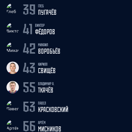
ГЛЕБ
39
ПУГАЧЁВ
ВИКТОР
41
ФЁДОРОВ
МИХАИЛ
42
ВОРОБЬЁВ
КИРИЛЛ
43
СВИЩЁВ
ВЛАДИМИР А.
55
ТКАЧЁВ
ПАВЕЛ
63
КРАСКОВСКИЙ
АРТЁМ
66
МИСНИКОВ