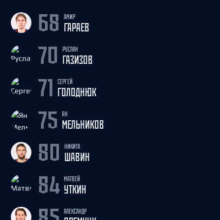
АМИР
68
ГАРАЕВ
РУСЛАН
70
ГАЗИЗОВ
СЕРГЕЙ
71
ГОЛОДНЮК
ЯН
75
МЕЛЬНИКОВ
НИКИТА
80
ШАВИН
МАТВЕЙ
84
УТКИН
АЛЕКСАНДР
85