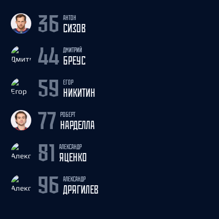
АНТОН
36
СИЗОВ
ДМИТРИЙ
44
БРЕУС
ЕГОР
59
НИКИТИН
РОБЕРТ
77
НАРДЕЛЛА
АЛЕКСАНДР
81
ЯЦЕНКО
АЛЕКСАНДР
96
ДРЯГИЛЕВ