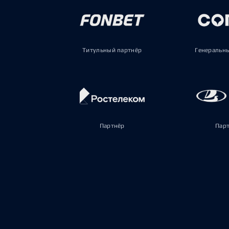
Титульный партнёр
Генеральн
Партнёр
Пар