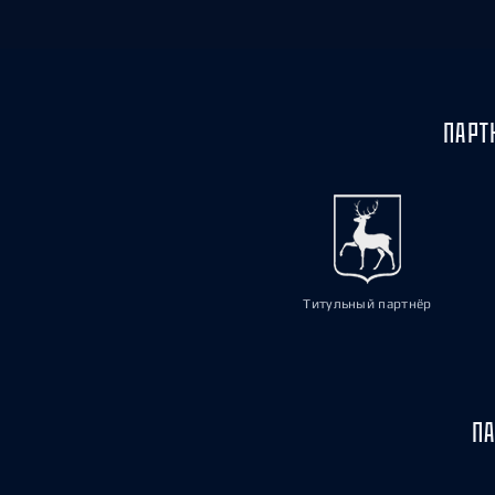
Локомотив
Северсталь
ЦСКА
Шанхайские Драконы
ПАРТ
Титульный партнёр
ПА