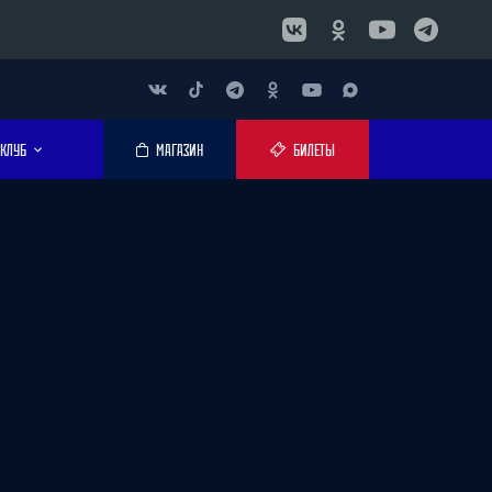
КЛУБ
МАГАЗИН
БИЛЕТЫ