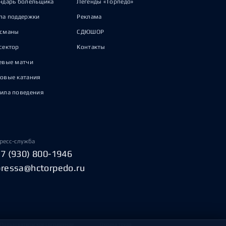
ндарь болельщика
Легенды «Торпедо»
па поддержки
Реклама
исманы
СДЮШОР
сектор
Контакты
евые матчи
овые катания
ила поведения
ресс-служба
+7 (930) 800-1946
pressa@hctorpedo.ru
Пользовательское соглашение
Охрана труда