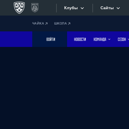
Клубы
Сайты
ЧАЙКА
ШКОЛА
Конференция «Запад»
Сайты
ВОЙТИ
НОВОСТИ
КОМАНДА
СЕЗОН
Дивизион Боброва
Лада
Видеотран
СКА
Хайлайты
Спартак
Торпедо
Текстовые
ХК Сочи
Интернет-
Дивизион Тарасова
Фотобанк
Динамо Мн
Динамо М
Приложе