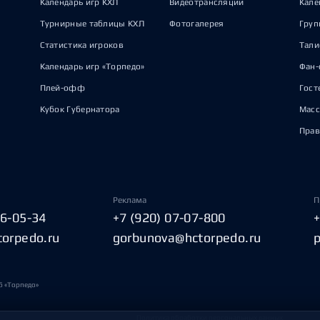
Календарь игр КХЛ
Видеотрансляции
Кале
Турнирные таблицы КХЛ
Фотогалерея
Груп
Статистика игроков
Тал
Календарь игр «Торпедо»
Фан-
Плей-офф
Гост
Кубок Губернатора
Масс
Прав
Реклама
П
06-05-34
+7 (920) 07-07-800
torpedo.ru
gorbunova@hctorpedo.ru
б «Торпедо»
Политика обработки персональных данных