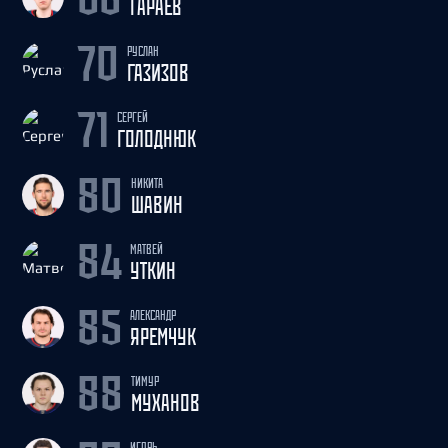
ГАРАЕВ
РУСЛАН
70
ГАЗИЗОВ
СЕРГЕЙ
71
ГОЛОДНЮК
НИКИТА
80
ШАВИН
МАТВЕЙ
84
УТКИН
АЛЕКСАНДР
85
ЯРЕМЧУК
ТИМУР
88
МУХАНОВ
ИГОРЬ