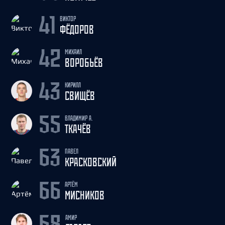
ВИКТОР
41
ФЁДОРОВ
МИХАИЛ
42
ВОРОБЬЁВ
КИРИЛЛ
43
СВИЩЁВ
ВЛАДИМИР А.
55
ТКАЧЁВ
ПАВЕЛ
63
КРАСКОВСКИЙ
АРТЁМ
66
МИСНИКОВ
АМИР
68