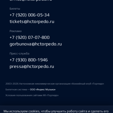
Билеты
+7 (920) 006-05-34
tickets@hctorpedo.ru
Реклама
+7 (920) 07-07-800
gorbunova@hctorpedo.ru
Пресс-служба
+7 (930) 800-1946
pressa@hctorpedo.ru
2003-2026 Автономная некоммерческая организация «Хоккейный клуб «Торпедо»
Билетная система —
ООО «Яндекс Музыка»
Условия пользования сайтами ХК «Торпедо»
Мы используем cookies, чтобы улучшить работу сайта и сделать его
Политика обработки персональных данных