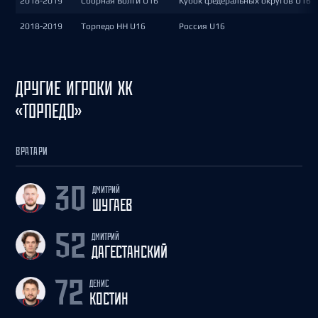
2018-2019
Сборная Волги U16
Кубок федеральных округов U16
2018-2019
Торпедо НН U16
Россия U16
ДРУГИЕ ИГРОКИ ХК
«ТОРПЕДО»
ВРАТАРИ
ДМИТРИЙ
30
ШУГАЕВ
ДМИТРИЙ
52
ДАГЕСТАНСКИЙ
ДЕНИС
72
КОСТИН