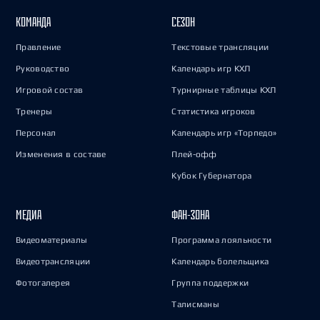
КОМАНДА
СЕЗОН
Правление
Текстовые трансляции
Руководство
Календарь игр КХЛ
Игровой состав
Турнирные таблицы КХЛ
Тренеры
Статистика игроков
Персонал
Календарь игр «Торпедо»
Изменения в составе
Плей-офф
Кубок Губернатора
МЕДИА
ФАН-ЗОНА
Видеоматериалы
Программа лояльности
Видеотрансляции
Календарь болельщика
Фотогалерея
Группа поддержки
Талисманы