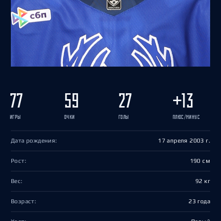
77
59
27
+13
ИГРЫ
ОЧКИ
ГОЛЫ
ПЛЮС/МИНУС
Дата рождения:
17 апреля 2003 г.
Рост:
190 см
Вес:
92 кг
Возраст:
23 года