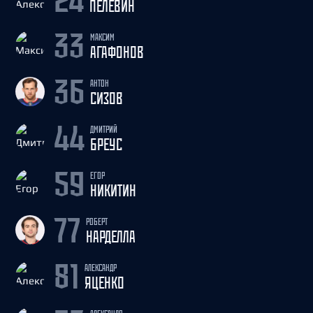
24
ПЕЛЕВИН
МАКСИМ
33
АГАФОНОВ
АНТОН
36
СИЗОВ
ДМИТРИЙ
44
БРЕУС
ЕГОР
59
НИКИТИН
РОБЕРТ
77
НАРДЕЛЛА
АЛЕКСАНДР
81
ЯЦЕНКО