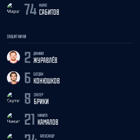
МАРАТ
74
САБИТОВ
ЗАЩИТНИКИ
ДАНИИЛ
2
ЖУРАВЛЁВ
БОГДАН
6
КОНЮШКОВ
СКУТЕР
8
БРИКИ
НИКИТА
21
КАМАЛОВ
АЛЕКСАНДР