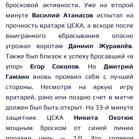
бросковой активности. Уже на второй
минуте
Василий Атанасов
испытал на
прочность вратаря ЦСКА, а вскоре после
выигранного вбрасывания опасно
угрожал воротам
Даниил Журавлёв
.
Также был близок к успеху бросавший «в
упор»
Егор Соколов
. Но
Дмитрий
Гамзин
вновь проявил себя с лучшей
стороны. Несмотря на яркую игру
вратарей, рано или поздно счет в матче
должен был быть открыт. На 33-й минуте
защитник ЦСКА
Никита Охотюк
мощным броском от синей линии
поразил цель — 1:0. Это голевое