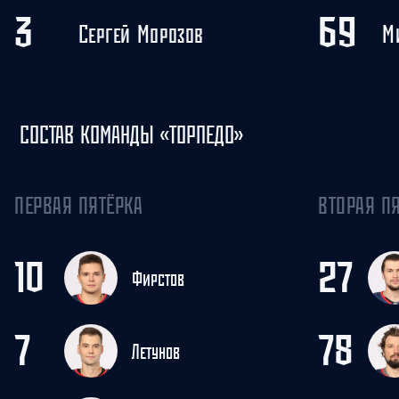
3
69
Сергей Морозов
М
СОСТАВ КОМАНДЫ «ТОРПЕДО»
ПЕРВАЯ ПЯТЁРКА
ВТОРАЯ П
10
27
Фирстов
7
78
Летунов