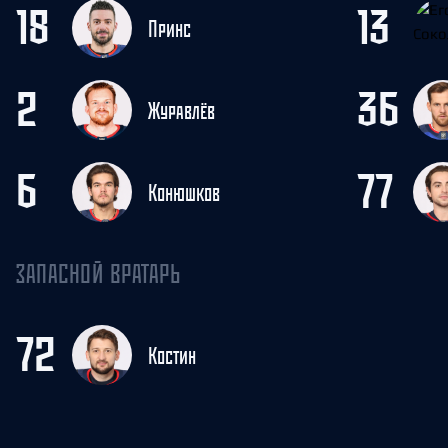
18
13
Принс
2
36
Журавлёв
6
77
Конюшков
ЗАПАСНОЙ ВРАТАРЬ
72
Костин