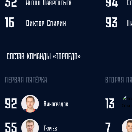
32
94
Антон Лаврентьев
С
16
93
Виктор Спирин
Н
СОСТАВ КОМАНДЫ «ТОРПЕДО»
ПЕРВАЯ ПЯТЁРКА
ВТОРАЯ П
92
13
Виноградов
55
7
Ткачёв