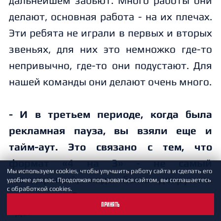
дальнейшем забьют. Много работы они
делают, основная работа - на их плечах.
Эти ребята не играли в первых и вторых
звеньях, для них это немножко где-то
непривычно, где-то они подустают. Для
нашей команды они делают очень много.
- И в третьем периоде, когда была
рекламная пауза, вы взяли еще и
тайм-аут. Это связано с тем, что
формат «4 на 3» - не самый
Мы используем cookies, чтобы улучшить работу сайта и сделать его
стандартный, надо было докрутить
удобнее для вас. Продолжая пользоваться сайтом, вы соглашаетесь
с обработкой cookies.
этот момент?
ПРИНЯТЬ
- Да.