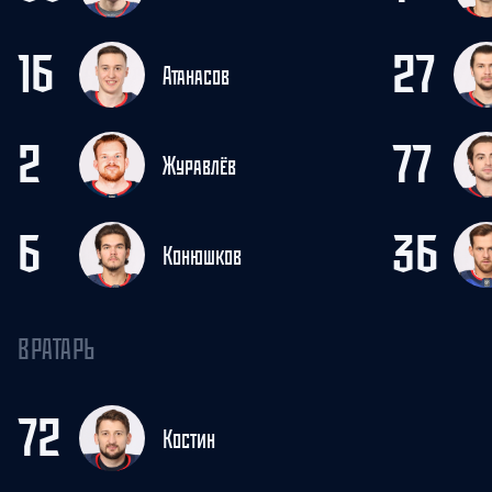
16
27
Атанасов
2
77
Журавлёв
6
36
Конюшков
ВРАТАРЬ
72
Костин