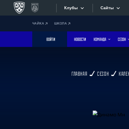
Клубы
Сайты
ЧАЙКА
ШКОЛА
Конференция «Запад»
Сайты
ВОЙТИ
НОВОСТИ
КОМАНДА
СЕЗОН
Дивизион Боброва
Лада
Видеотран
СКА
Хайлайты
Спартак
ГЛАВНАЯ
СЕЗОН
КАЛЕ
Торпедо
Текстовые
ХК Сочи
Интернет-
Дивизион Тарасова
Фотобанк
Динамо Мн
Динамо М
Приложе