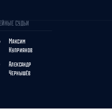
ЕЙНЫЕ СУДЬИ
Максим
7
Куприянов
Александр
7
Чернышёв