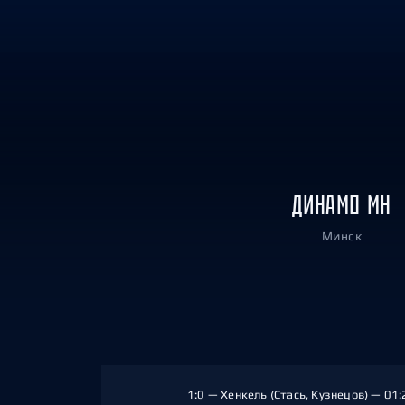
Локомотив
Северсталь
ЦСКА
Шанхайские Драконы
ДИНАМО МН
Минск
1:0 — Хенкель (Стась, Кузнецов) — 01: