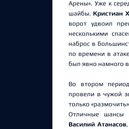
Арены». Уже к сер
шайбы.
Кристиан 
ворот удвоил пр
несколькими спас
наброс в большинст
по времени в атак
был явно намного 
Во втором перио
провели в чужой з
только «размочить»
Отличные шансы 
Василий Атанасов