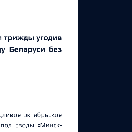
и трижды угодив
цу Беларуси без
ждливое октябрьское
под своды «Минск-