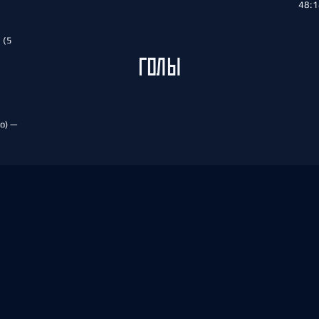
48:1
 (5
ГОЛЫ
о) —