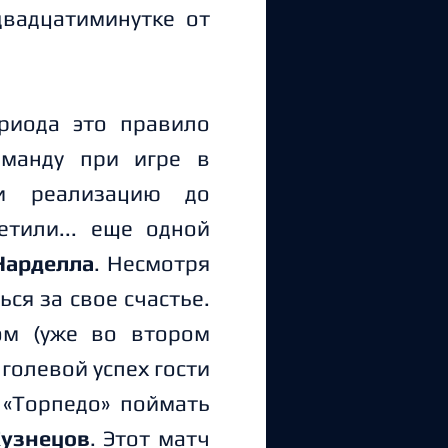
двадцатиминутке от
ериода это правило
оманду при игре в
и реализацию до
тили... еще одной
Нарделла
. Несмотря
ся за свое счастье.
м (уже во втором
 голевой успех гости
 «Торпедо» поймать
Кузнецов
. Этот матч