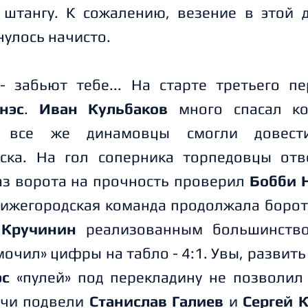
штангу. К сожалению, везение в этой 
нулось начисто.
 забьют тебе... На старте третьего п
нэс
.
Иван Кульбаков
много спасал к
о все же динамовцы смогли довест
ска. На гол соперника торпедовцы отве
раз ворота на прочность проверил
Бобби 
нижегородская команда продолжала бороть
 Кручинин
реализованным большинство
очил» цифры на табло - 4:1. Увы, развить
эс
«пулей» под перекладину не позволил
речи подвели
Станислав Галиев
и
Сергей 