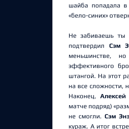
шайба попадала в 
«бело-синих» отвер
Не забиваешь ты -
подтвердил
Сэм Э
меньшинстве, н
эффективного бро
штангой. На этот 
на все сложности, 
Наконец,
Алексей
матче подряд) «разм
не смогли.
Сэм Эн
кураж. А итог вст