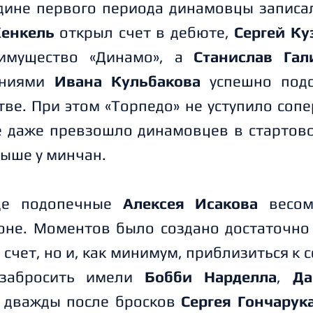
едине первого периода динамовцы записал
Хенкель
открыл счет в дебюте,
Сергей Ку
еимущество «Динамо», а
Станислав Гал
ениями
Ивана Кульбакова
успешно подс
ве. При этом «Торпедо» не уступило сопе
е даже превзошло динамовцев в стартов
выше у минчан.
де подопечные
Алексея Исакова
весом
оне. Моментов было создано достаточно 
 счет, но и, как минимум, приблизиться к 
забросить имели
Бобби Нарделла
,
Да
, дважды после бросков
Сергея Гончарук