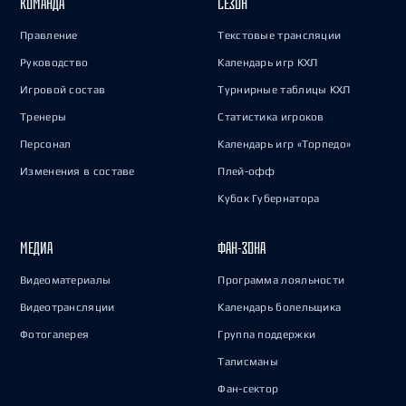
КОМАНДА
СЕЗОН
Правление
Текстовые трансляции
Руководство
Календарь игр КХЛ
Игровой состав
Турнирные таблицы КХЛ
Тренеры
Статистика игроков
Персонал
Календарь игр «Торпедо»
Изменения в составе
Плей-офф
Кубок Губернатора
МЕДИА
ФАН-ЗОНА
Видеоматериалы
Программа лояльности
Видеотрансляции
Календарь болельщика
Фотогалерея
Группа поддержки
Талисманы
Фан-сектор