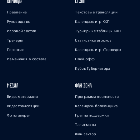
КОМАНДА
СЕЗОН
Правление
Текстовые трансляции
Руководство
Календарь игр КХЛ
Игровой состав
Турнирные таблицы КХЛ
Тренеры
Статистика игроков
Персонал
Календарь игр «Торпедо»
Изменения в составе
Плей-офф
Кубок Губернатора
МЕДИА
ФАН-ЗОНА
Видеоматериалы
Программа лояльности
Видеотрансляции
Календарь болельщика
Фотогалерея
Группа поддержки
Талисманы
Фан-сектор