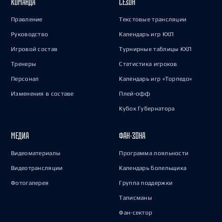
КОМАНДА
СЕЗОН
Правление
Текстовые трансляции
Руководство
Календарь игр КХЛ
Игровой состав
Турнирные таблицы КХЛ
Тренеры
Статистика игроков
Персонал
Календарь игр «Торпедо»
Изменения в составе
Плей-офф
Кубок Губернатора
МЕДИА
ФАН-ЗОНА
Видеоматериалы
Программа лояльности
Видеотрансляции
Календарь болельщика
Фотогалерея
Группа поддержки
Талисманы
Фан-сектор