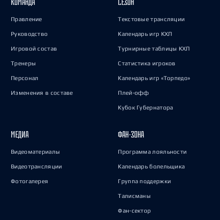
КОМАНДА
СЕЗОН
Правление
Текстовые трансляции
Руководство
Календарь игр КХЛ
Игровой состав
Турнирные таблицы КХЛ
Тренеры
Статистика игроков
Персонал
Календарь игр «Торпедо»
Изменения в составе
Плей-офф
Кубок Губернатора
МЕДИА
ФАН-ЗОНА
Видеоматериалы
Программа лояльности
Видеотрансляции
Календарь болельщика
Фотогалерея
Группа поддержки
Талисманы
Фан-сектор