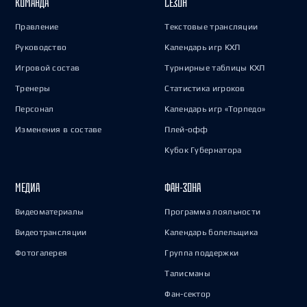
КОМАНДА
СЕЗОН
Правление
Текстовые трансляции
Руководство
Календарь игр КХЛ
Игровой состав
Турнирные таблицы КХЛ
Тренеры
Статистика игроков
Персонал
Календарь игр «Торпедо»
Изменения в составе
Плей-офф
Кубок Губернатора
МЕДИА
ФАН-ЗОНА
Видеоматериалы
Программа лояльности
Видеотрансляции
Календарь болельщика
Фотогалерея
Группа поддержки
Талисманы
Фан-сектор